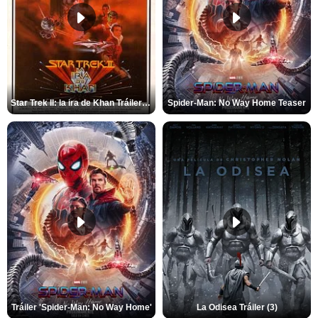
Star Trek II: la ira de Khan Tráiler VO
Spider-Man: No Way Home Teaser
Tráiler 'Spider-Man: No Way Home'
La Odisea Tráiler (3)