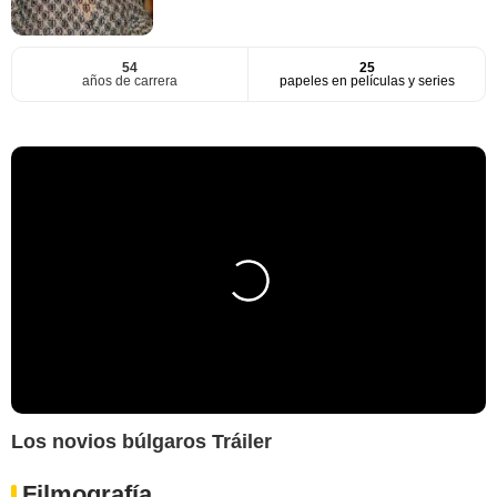
54
25
años de carrera
papeles en películas y series
Los novios búlgaros Tráiler
Filmografía