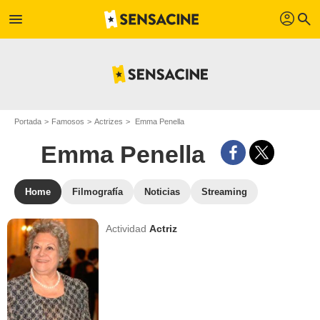
profil
menu
search
Portada
Famosos
Actrizes
Emma Penella
Emma Penella
Home
Filmografía
Noticias
Streaming
Actividad
Actriz