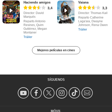
Haciendo amigos
Vaiana
3,4
3,3
Director: David
Director: Thomas Kail
Marqués
Reparto Catherine
Reparto Antonio
Laga'aia, Dwayne
Resines, Quim
Johnson, Rena Owen
Gutiérrez, Megan
Tráiler
Montaner
Tráiler
Mejores películas en cines
SÍGUENOS
MÓVIL