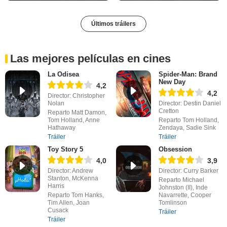
Últimos tráilers
Las mejores películas en cines
La Odisea
Spider-Man: Brand
New Day
4,2
4,2
Director: Christopher
Nolan
Director: Destin Daniel
Cretton
Reparto Matt Damon,
Tom Holland, Anne
Reparto Tom Holland,
Hathaway
Zendaya, Sadie Sink
Tráiler
Tráiler
Toy Story 5
Obsession
4,0
3,9
Director: Andrew
Director: Curry Barker
Stanton, McKenna
Reparto Michael
Harris
Johnston (II), Inde
Reparto Tom Hanks,
Navarrette, Cooper
Tim Allen, Joan
Tomlinson
Cusack
Tráiler
Tráiler