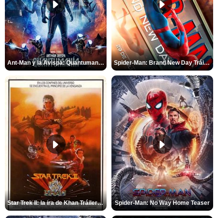
Ant-Man y la Avispa: Quantumanía Tráiler (2)
Spider-Man: Brand New Day Tráiler (3)
Star Trek II: la ira de Khan Tráiler VO
Spider-Man: No Way Home Teaser