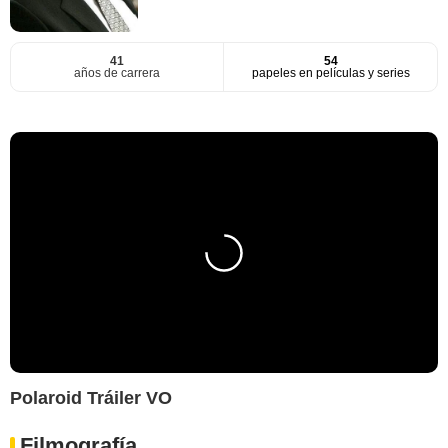
41
54
años de carrera
papeles en películas y series
Polaroid Tráiler VO
Filmografía