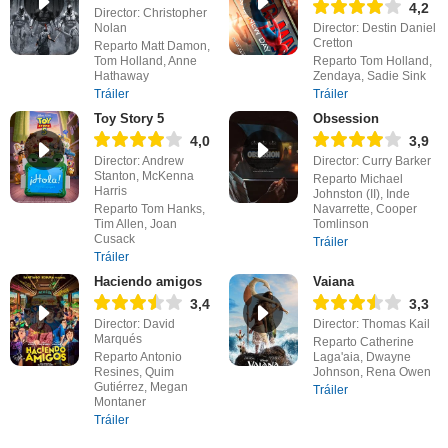
4,2
Director: Christopher
Nolan
Director: Destin Daniel
Cretton
Reparto Matt Damon,
Tom Holland, Anne
Reparto Tom Holland,
Hathaway
Zendaya, Sadie Sink
Tráiler
Tráiler
Toy Story 5
Obsession
4,0
3,9
Director: Andrew
Director: Curry Barker
Stanton, McKenna
Reparto Michael
Harris
Johnston (II), Inde
Reparto Tom Hanks,
Navarrette, Cooper
Tim Allen, Joan
Tomlinson
Cusack
Tráiler
Tráiler
Haciendo amigos
Vaiana
3,4
3,3
Director: David
Director: Thomas Kail
Marqués
Reparto Catherine
Reparto Antonio
Laga'aia, Dwayne
Resines, Quim
Johnson, Rena Owen
Gutiérrez, Megan
Tráiler
Montaner
Tráiler