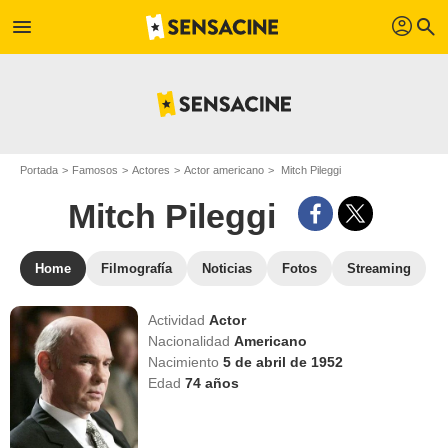
profil
menu
search
Portada
Famosos
Actores
Actor americano
Mitch Pileggi
Mitch Pileggi
Home
Filmografía
Noticias
Fotos
Streaming
Actividad
Actor
Nacionalidad
Americano
Nacimiento
5 de abril de 1952
Edad
74
años