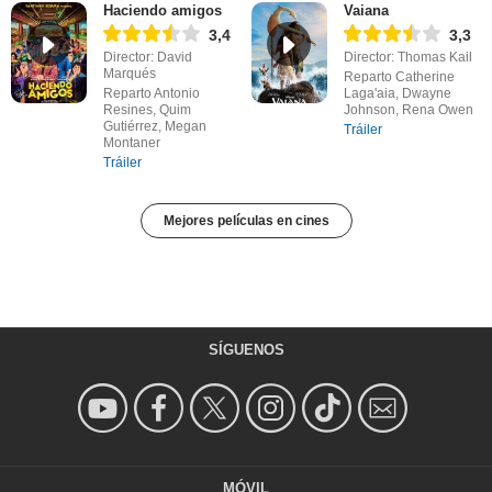
Haciendo amigos
Vaiana
3,4
3,3
Director: David
Director: Thomas Kail
Marqués
Reparto Catherine
Reparto Antonio
Laga'aia, Dwayne
Resines, Quim
Johnson, Rena Owen
Gutiérrez, Megan
Tráiler
Montaner
Tráiler
Mejores películas en cines
SÍGUENOS
MÓVIL