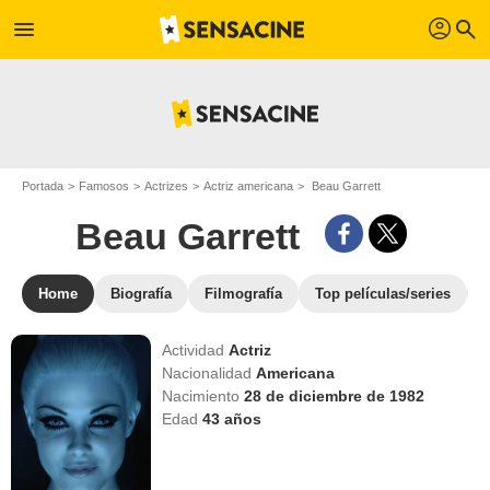
profil
menu
search
Portada
Famosos
Actrizes
Actriz americana
Beau Garrett
Beau Garrett
Home
Biografía
Filmografía
Top películas/series
Actividad
Actriz
Nacionalidad
Americana
Nacimiento
28 de diciembre de 1982
Edad
43
años