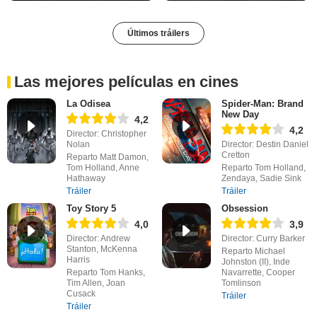
Últimos tráilers
Las mejores películas en cines
La Odisea
Spider-Man: Brand
New Day
4,2
4,2
Director: Christopher
Nolan
Director: Destin Daniel
Cretton
Reparto Matt Damon,
Tom Holland, Anne
Reparto Tom Holland,
Hathaway
Zendaya, Sadie Sink
Tráiler
Tráiler
Toy Story 5
Obsession
4,0
3,9
Director: Andrew
Director: Curry Barker
Stanton, McKenna
Reparto Michael
Harris
Johnston (II), Inde
Reparto Tom Hanks,
Navarrette, Cooper
Tim Allen, Joan
Tomlinson
Cusack
Tráiler
Tráiler