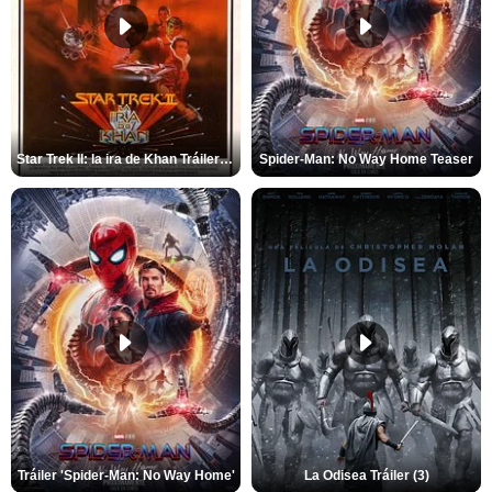
Star Trek II: la ira de Khan Tráiler VO
Spider-Man: No Way Home Teaser
Tráiler 'Spider-Man: No Way Home'
La Odisea Tráiler (3)