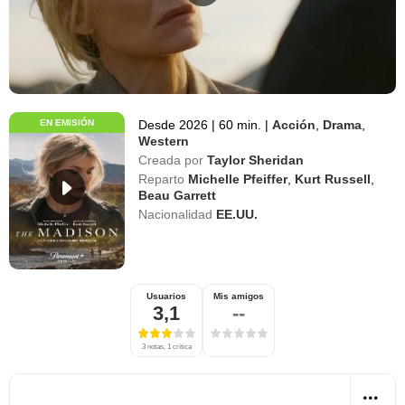
EN EMISIÓN
Desde 2026
|
60 min.
|
Acción
,
Drama
,
Western
Creada por
Taylor Sheridan
Reparto
Michelle Pfeiffer
,
Kurt Russell
,
Beau Garrett
Nacionalidad
EE.UU.
Usuarios
Mis amigos
3,1
--
3 notas, 1 crítica