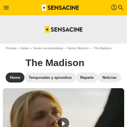
profil
menu
search
Portada
Series
Series recomendadas
Series Western
The Madison
The Madison
Home
Temporadas y episodios
Reparto
Noticias