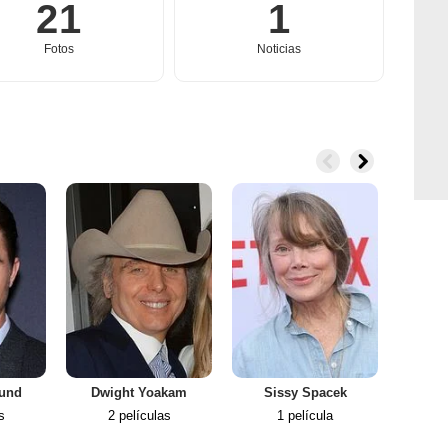
21
1
Fotos
Noticias
lund
Dwight Yoakam
Sissy Spacek
Ka
s
2 películas
1 película