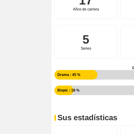
17
Años de carrera
5
Series
Drama : 45 %
Biopic : 18 %
Sus estadísticas