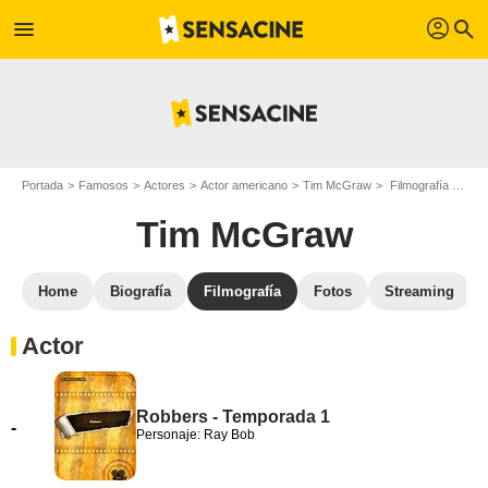
profil
menu
search
Portada
Famosos
Actores
Actor americano
Tim McGraw
Filmografía Tim McGraw
Tim McGraw
Home
Biografía
Filmografía
Fotos
Streaming
Actor
Robbers - Temporada 1
-
Personaje: Ray Bob