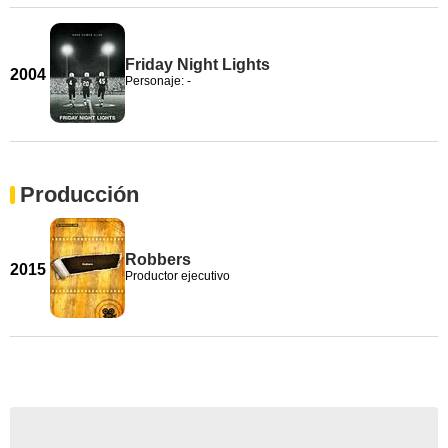
Friday Night Lights
2004
Personaje: -
Producción
Robbers
2015
Productor ejecutivo