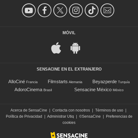
MÓVIL
SENSACINE EN EL EXTRANJERO
AlloCiné
Filmstarts
Beyazperde
Francia
Alemania
Turquía
AdoroCinema
Sensacine México
Brasil
México
Acerca de SensaCine
|
Contacta con nosotros
|
Términos de uso
|
Política de Privacidad
|
Administrar Utiq
|
©SensaCine
|
Preferencias de
cookies