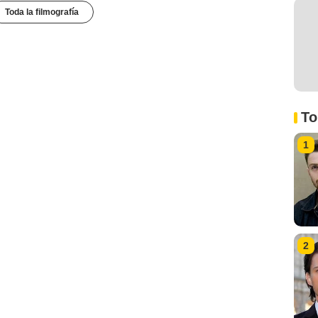
Toda la filmografía
To
1
2