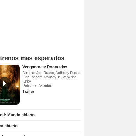
trenos más esperados
Vengadores: Doomsday
Director Joe Russo, Anthony Russo
Con Robert Downey Jr., Vanessa
Kirby
Película - Aventura
Tráiler
ji: Mundo abierto
r abierto