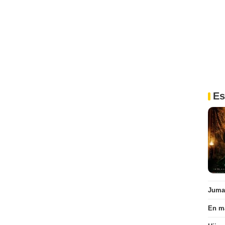
Es
Juman
En ma