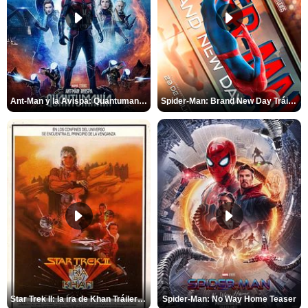
Ant-Man y la Avispa: Quantumanía Tráiler (2)
Spider-Man: Brand New Day Tráiler (3)
Star Trek II: la ira de Khan Tráiler VO
Spider-Man: No Way Home Teaser