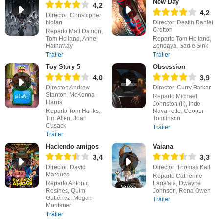
New Day
4,2
4,2
Director: Christopher
Nolan
Director: Destin Daniel
Cretton
Reparto Matt Damon,
Tom Holland, Anne
Reparto Tom Holland,
Hathaway
Zendaya, Sadie Sink
Tráiler
Tráiler
Toy Story 5
Obsession
4,0
3,9
Director: Andrew
Director: Curry Barker
Stanton, McKenna
Reparto Michael
Harris
Johnston (II), Inde
Reparto Tom Hanks,
Navarrette, Cooper
Tim Allen, Joan
Tomlinson
Cusack
Tráiler
Tráiler
Haciendo amigos
Vaiana
3,4
3,3
Director: David
Director: Thomas Kail
Marqués
Reparto Catherine
Reparto Antonio
Laga'aia, Dwayne
Resines, Quim
Johnson, Rena Owen
Gutiérrez, Megan
Tráiler
Montaner
Tráiler