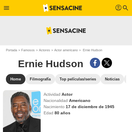
profil
menu
search
Portada
Famosos
Actores
Actor americano
Ernie Hudson
Ernie Hudson
Home
Filmografía
Top películas/series
Noticias
F
Actividad
Actor
Nacionalidad
Americano
Nacimiento
17 de diciembre de 1945
Edad
80
años