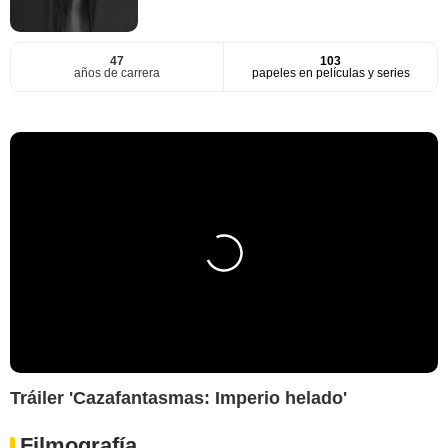
47
103
años de carrera
papeles en películas y series
Tráiler 'Cazafantasmas: Imperio helado'
Filmografía