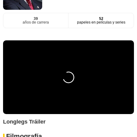
39
52
años de carrera
papeles en películas y series
Longlegs Tráiler
Filmografía