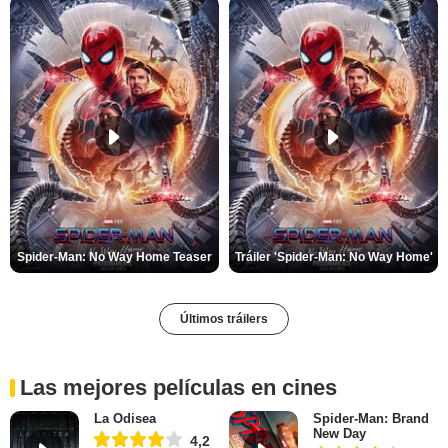
Spider-Man: No Way Home Teaser
Tráiler 'Spider-Man: No Way Home'
Últimos tráilers
Las mejores películas en cines
La Odisea
Spider-Man: Brand
New Day
4,2