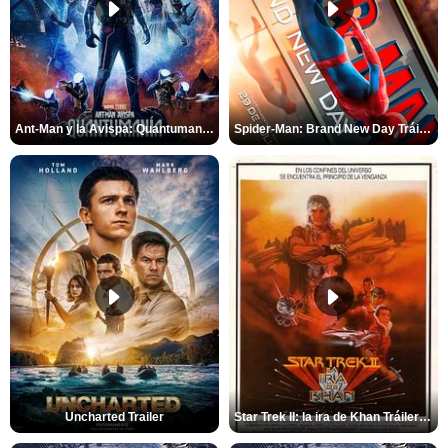
Ant-Man y la Avispa: Quantumanía Tráiler (2)
Spider-Man: Brand New Day Tráiler (3)
Uncharted Trailer
Star Trek II: la ira de Khan Tráiler VO