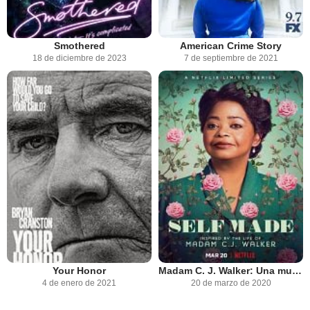
Smothered
American Crime Story
18 de diciembre de 2023
7 de septiembre de 2021
Your Honor
Madam C. J. Walker: Una mujer hecha a sí misma
4 de enero de 2021
20 de marzo de 2020