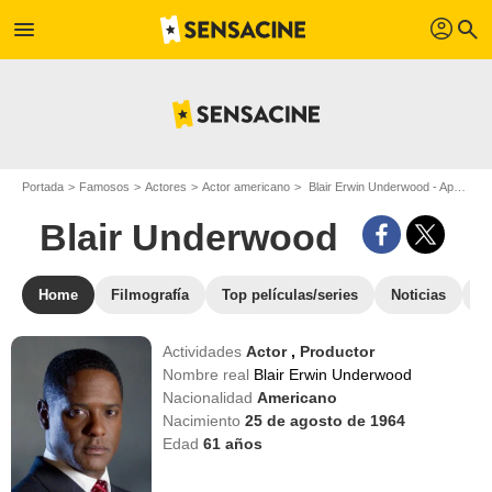
profil
menu
search
Portada
Famosos
Actores
Actor americano
Blair Erwin Underwood - Apodo : Blair Underwood
Blair Underwood
Home
Filmografía
Top películas/series
Noticias
F
Actividades
Actor
,
Productor
Nombre real
Blair Erwin Underwood
Nacionalidad
Americano
Nacimiento
25 de agosto de 1964
Edad
61
años