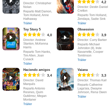
4,2
Director: Christopher
Nolan
Director: Destin Daniel
Cretton
Reparto Matt Damon,
Tom Holland, Anne
Reparto Tom Holland,
Hathaway
Zendaya, Sadie Sink
Tráiler
Tráiler
Toy Story 5
Obsession
4,0
3,9
Director: Andrew
Director: Curry Barker
Stanton, McKenna
Reparto Michael
Harris
Johnston (II), Inde
Reparto Tom Hanks,
Navarrette, Cooper
Tim Allen, Joan
Tomlinson
Cusack
Tráiler
Tráiler
Haciendo amigos
Vaiana
3,4
3,3
Director: David
Director: Thomas Kail
Marqués
Reparto Catherine
Reparto Antonio
Laga'aia, Dwayne
Resines, Quim
Johnson, Rena Owen
Gutiérrez, Megan
Tráiler
Montaner
Tráiler