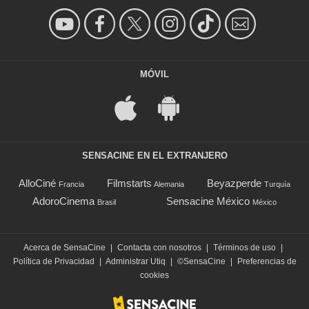
MÓVIL
SENSACINE EN EL EXTRANJERO
AlloCiné
Filmstarts
Beyazperde
Francia
Alemania
Turquía
AdoroCinema
Sensacine México
Brasil
México
Acerca de SensaCine
|
Contacta con nosotros
|
Términos de uso
|
Política de Privacidad
|
Administrar Utiq
|
©SensaCine
|
Preferencias de
cookies