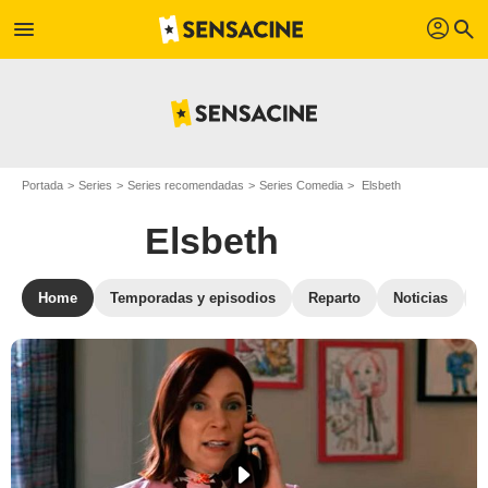
profil
menu
search
Portada
Series
Series recomendadas
Series Comedia
Elsbeth
Elsbeth
Home
Temporadas y episodios
Reparto
Noticias