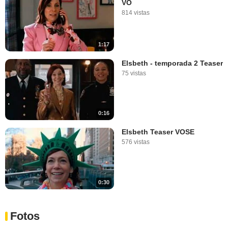
VO
814 vistas
1:17
Elsbeth - temporada 2 Teaser
75 vistas
0:16
Elsbeth Teaser VOSE
576 vistas
0:30
Fotos