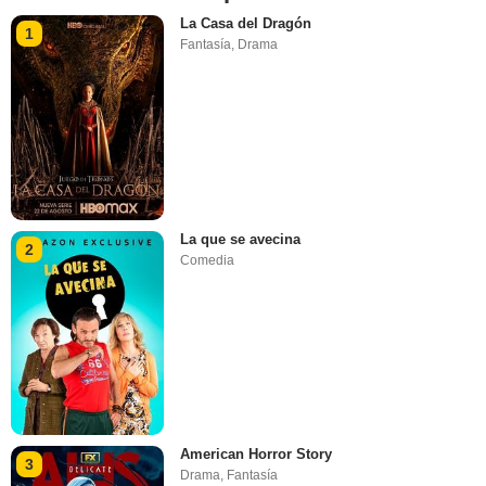
La Casa del Dragón
1
Fantasía
,
Drama
La que se avecina
2
Comedia
American Horror Story
3
Drama
,
Fantasía