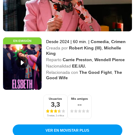
EN EMISIÓN
Desde 2024
|
60 min.
|
Comedia
,
Crimen
Creada por
Robert King (III)
,
Michelle
King
Reparto
Carrie Preston
,
Wendell Pierce
Nacionalidad
EE.UU.
Relacionada con
The Good Fight
,
The
Good Wife
Usuarios
Mis amigos
3,3
--
5 notas, 1 crítica
VER EN MOVISTAR PLUS