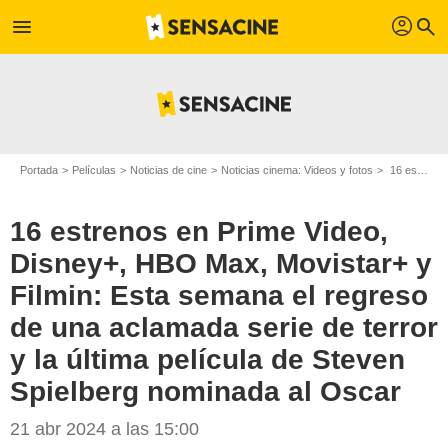
profil
menu
search
Portada
Películas
Noticias de cine
Noticias cinema: Videos y fotos
16 estrenos en Prime Video, Disney+, HBO Max, Movistar+ y Filmin: Esta semana el regreso de una aclamada serie de terror y la última película de Steven Spielberg nominada al Oscar
16 estrenos en Prime Video,
Disney+, HBO Max, Movistar+ y
Filmin: Esta semana el regreso
de una aclamada serie de terror
y la última película de Steven
Spielberg nominada al Oscar
SensaCine
21 abr 2024 a las 15:00