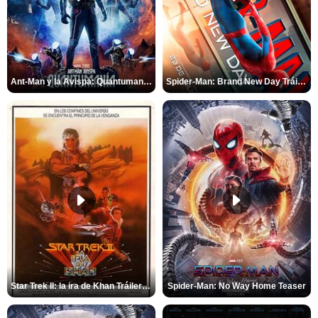
Ant-Man y la Avispa: Quantumanía Tráiler (2)
Spider-Man: Brand New Day Tráiler (3)
Star Trek II: la ira de Khan Tráiler VO
Spider-Man: No Way Home Teaser