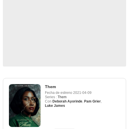
Them
Fecha de estreno
2021-04-09
Series :
Them
Con
Deborah Ayorinde
,
Pam Grier
,
Luke James