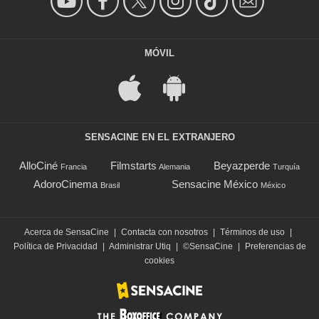
MÓVIL
SENSACINE EN EL EXTRANJERO
AlloCiné
Filmstarts
Beyazperde
Francia
Alemania
Turquía
AdoroCinema
Sensacine México
Brasil
México
Acerca de SensaCine
|
Contacta con nosotros
|
Términos de uso
|
Política de Privacidad
|
Administrar Utiq
|
©SensaCine
|
Preferencias de
cookies