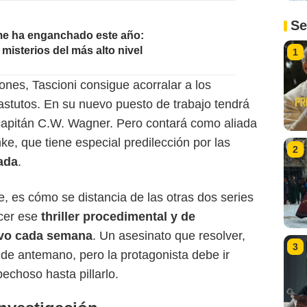
Se
me ha enganchado este año:
misterios del más alto nivel
1
ones, Tascioni consigue acorralar a los
astutos. En su nuevo puesto de trabajo tendrá
 capitán C.W. Wagner. Pero contará como aliada
nke, que tiene especial predilección por las
2
ada
.
rie, es cómo se distancia de las otras dos series
acer ese
thriller procedimental y de
evo cada semana
. Un asesinato que resolver,
3
de antemano, pero la protagonista debe ir
echoso hasta pillarlo.