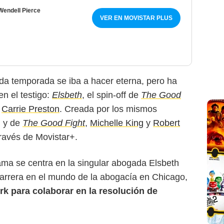
Wendell Pierce
VER EN MOVISTAR PLUS
da temporada se iba a hacer eterna, pero ha
en el testigo:
Elsbeth
, el spin-off de
The Good
e
Carrie Preston
. Creada por los mismos
l y de
The Good Fight
,
Michelle King
y
Robert
través de Movistar+.
ama se centra en la singular abogada Elsbeth
 carrera en el mundo de la abogacía en Chicago,
rk para colaborar en la resolución de