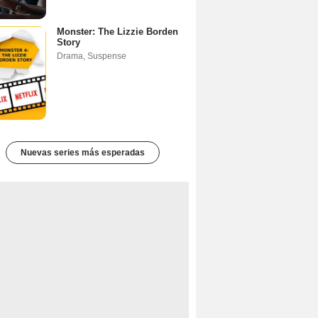
Monster: The Lizzie Borden
Story
Drama
,
Suspense
Nuevas series más esperadas