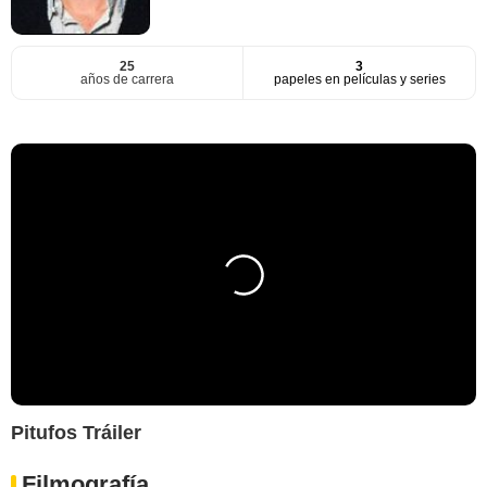
25
3
años de carrera
papeles en películas y series
Pitufos Tráiler
Filmografía