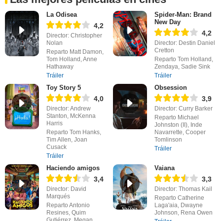
La Odisea
Spider-Man: Brand
New Day
4,2
4,2
Director: Christopher
Nolan
Director: Destin Daniel
Cretton
Reparto Matt Damon,
Tom Holland, Anne
Reparto Tom Holland,
Hathaway
Zendaya, Sadie Sink
Tráiler
Tráiler
Toy Story 5
Obsession
4,0
3,9
Director: Andrew
Director: Curry Barker
Stanton, McKenna
Reparto Michael
Harris
Johnston (II), Inde
Reparto Tom Hanks,
Navarrette, Cooper
Tim Allen, Joan
Tomlinson
Cusack
Tráiler
Tráiler
Haciendo amigos
Vaiana
3,4
3,3
Director: David
Director: Thomas Kail
Marqués
Reparto Catherine
Reparto Antonio
Laga'aia, Dwayne
Resines, Quim
Johnson, Rena Owen
Gutiérrez, Megan