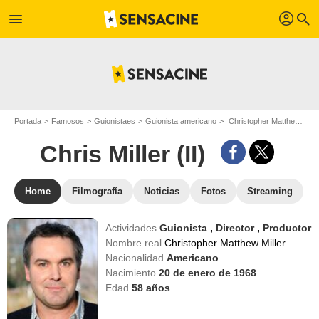
profil
menu
search
Portada
Famosos
Guionistaes
Guionista americano
Christopher Matthew Miller - Apodo : Chris Miller (II)
Chris Miller (II)
Home
Filmografía
Noticias
Fotos
Streaming
Actividades
Guionista
,
Director
,
Productor
Nombre real
Christopher Matthew Miller
Nacionalidad
Americano
Nacimiento
20 de enero de 1968
Edad
58
años