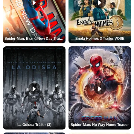
Spider-Man: Brand New Day Tráiler (3)
Enola Holmes 3 Tráiler VOSE
La Odisea Tráiler (3)
Spider-Man: No Way Home Teaser