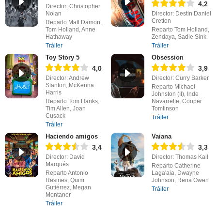
4,2
Director: Christopher
Nolan
Director: Destin Daniel
Cretton
Reparto Matt Damon,
Tom Holland, Anne
Reparto Tom Holland,
Hathaway
Zendaya, Sadie Sink
Tráiler
Tráiler
Toy Story 5
Obsession
4,0
3,9
Director: Andrew
Director: Curry Barker
Stanton, McKenna
Reparto Michael
Harris
Johnston (II), Inde
Reparto Tom Hanks,
Navarrette, Cooper
Tim Allen, Joan
Tomlinson
Cusack
Tráiler
Tráiler
Haciendo amigos
Vaiana
3,4
3,3
Director: David
Director: Thomas Kail
Marqués
Reparto Catherine
Reparto Antonio
Laga'aia, Dwayne
Resines, Quim
Johnson, Rena Owen
Gutiérrez, Megan
Tráiler
Montaner
Tráiler