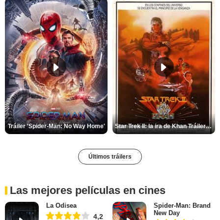
Tráiler 'Spider-Man: No Way Home'
Star Trek II: la ira de Khan Tráiler VO
Últimos tráilers
Las mejores películas en cines
La Odisea
Spider-Man: Brand
New Day
4,2