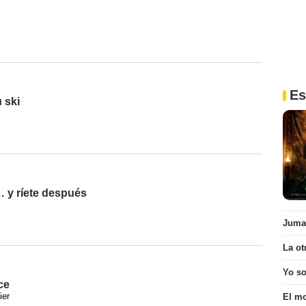
Es
 ski
 y ríete después
Juman
La ot
Yo s
ce
ier
El mo