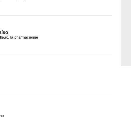
aíso
leux, la pharmacienne
one