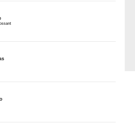
e
ossant
as
lo