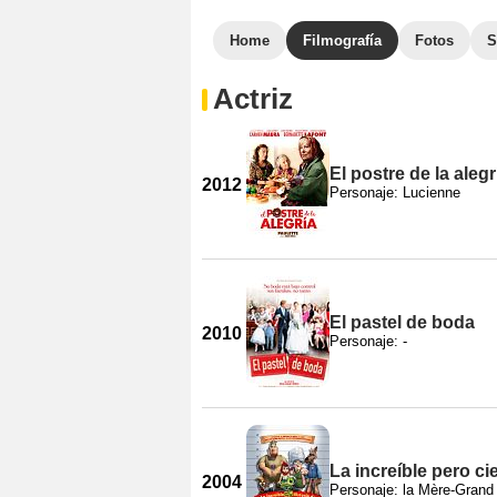
Home
Filmografía
Fotos
S
Actriz
El postre de la alegr
2012
Personaje: Lucienne
El pastel de boda
2010
Personaje: -
La increíble pero ci
2004
Personaje: la Mère-Grand 