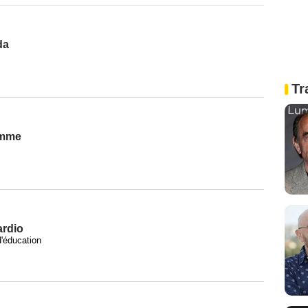
da
Tr
emme
ardio
d'éducation