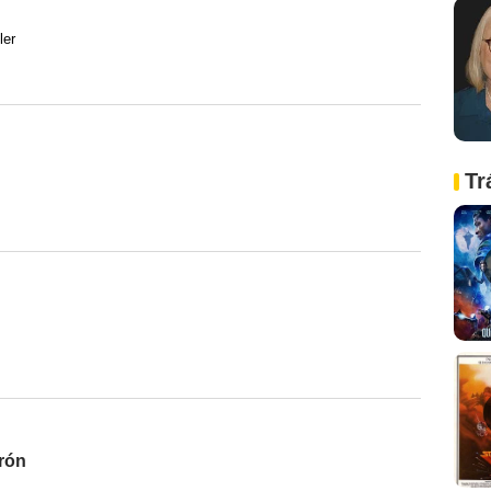
ler
Tr
erón