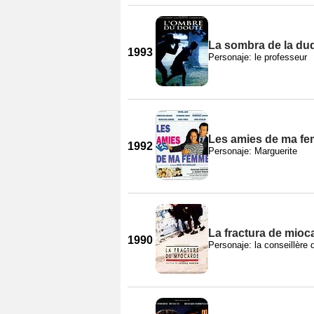
La sombra de la du
1993
Personaje: le professeur
Les amies de ma f
1992
Personaje: Marguerite
La fractura de mioc
1990
Personaje: la conseillère 