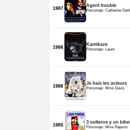
Agent trouble
1987
Personaje: Catherine Daril
Kamikaze
1986
Personaje: Laure
Je hais les acteurs
1986
Personaje: Mme Davis
3 solteros y un bib
1985
Personaje: Mme Rapons