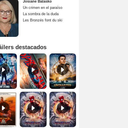
Josiane Balasko
Un crimen en el paraíso
La sombra de la duda
Les Bronzés font du ski
áilers destacados
Ant-Man y la Avispa: Quantumanía Tráiler (2)
Spider-Man: Brand New Day Tráiler (3)
Uncharted Trailer
Star Trek II: la ira de Khan Tráiler VO
Spider-Man: No Way Home Teaser
Tráiler 'Spider-Man: No Way Home'