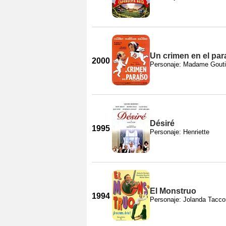
Un crimen en el par
2000
Personaje: Madame Goutil
Désiré
1995
Personaje: Henriette
El Monstruo
1994
Personaje: Jolanda Tacc