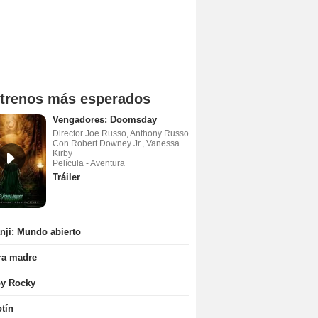
trenos más esperados
Vengadores: Doomsday
Director Joe Russo, Anthony Russo
Con Robert Downey Jr., Vanessa
Kirby
Película - Aventura
Tráiler
ji: Mundo abierto
ra madre
oy Rocky
tín