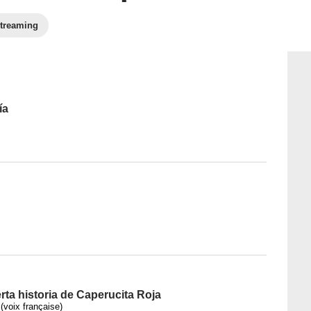
treaming
ía
erta historia de Caperucita Roja
(voix française)