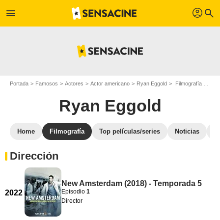
profil
menu
search
Portada
Famosos
Actores
Actor americano
Ryan Eggold
Filmografía Ryan Eggold
Ryan Eggold
Home
Filmografía
Top películas/series
Noticias
F
Dirección
New Amsterdam (2018) - Temporada 5
Episodio
1
2022
Director