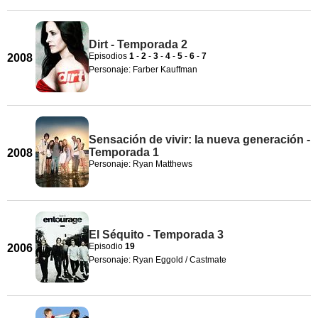
Dirt - Temporada 2
Episodios
1
-
2
-
3
-
4
-
5
-
6
-
7
2008
Personaje: Farber Kauffman
Sensación de vivir: la nueva generación -
Temporada 1
2008
Personaje: Ryan Matthews
El Séquito - Temporada 3
Episodio
19
2006
Personaje: Ryan Eggold / Castmate