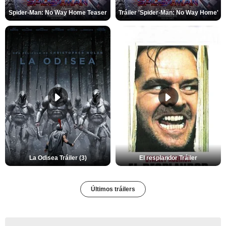
Spider-Man: No Way Home Teaser
Tráiler 'Spider-Man: No Way Home'
La Odisea Tráiler (3)
El resplandor Tráiler
Últimos tráilers