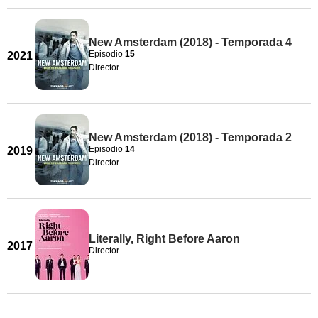
New Amsterdam (2018) - Temporada 4
Episodio
15
2021
Director
New Amsterdam (2018) - Temporada 2
Episodio
14
2019
Director
Literally, Right Before Aaron
2017
Director