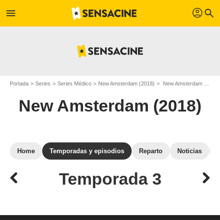
profil
menu
search
Portada
Series
Series Médico
New Amsterdam (2018)
New Amsterdam (2018): episodios de la temporada 3
New Amsterdam (2018)
Home
Temporadas y episodios
Reparto
Noticias
Temporada 3