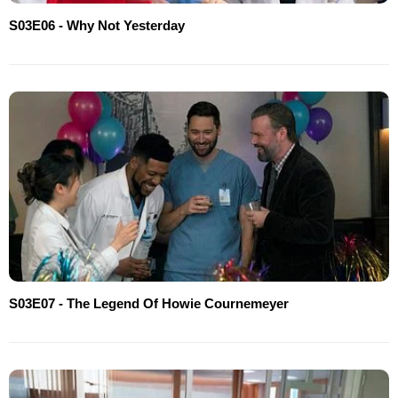
S03E06 - Why Not Yesterday
S03E07 - The Legend Of Howie Cournemeyer