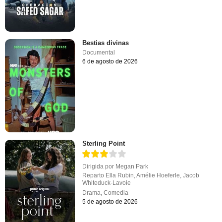
Bestias divinas
Documental
6 de agosto de 2026
Sterling Point
Dirigida por
Megan Park
Reparto
Ella Rubin
,
Amélie Hoeferle
,
Jacob
Whiteduck-Lavoie
Drama
,
Comedia
5 de agosto de 2026