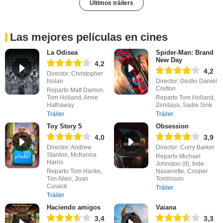
Últimos tráilers
Las mejores películas en cines
La Odisea
Spider-Man: Brand
New Day
4,2
4,2
Director: Christopher
Nolan
Director: Destin Daniel
Cretton
Reparto Matt Damon,
Tom Holland, Anne
Reparto Tom Holland,
Hathaway
Zendaya, Sadie Sink
Tráiler
Tráiler
Toy Story 5
Obsession
4,0
3,9
Director: Andrew
Director: Curry Barker
Stanton, McKenna
Reparto Michael
Harris
Johnston (II), Inde
Reparto Tom Hanks,
Navarrette, Cooper
Tim Allen, Joan
Tomlinson
Cusack
Tráiler
Tráiler
Haciendo amigos
Vaiana
3,4
3,3