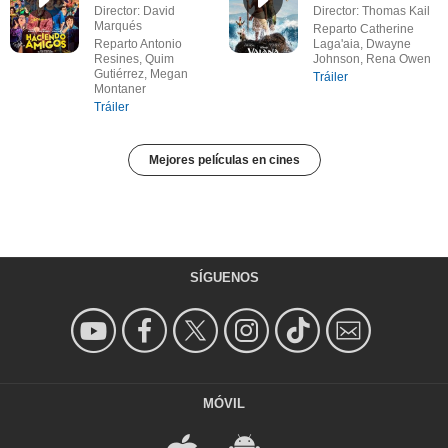
Director: David
Director: Thomas Kail
Marqués
Reparto Catherine
Reparto Antonio
Laga'aia, Dwayne
Resines, Quim
Johnson, Rena Owen
Gutiérrez, Megan
Tráiler
Montaner
Tráiler
Mejores películas en cines
SÍGUENOS
MÓVIL