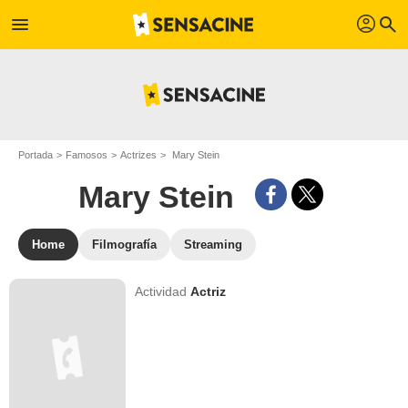
profil
menu
search
Portada
Famosos
Actrizes
Mary Stein
Mary Stein
Home
Filmografía
Streaming
Actividad
Actriz