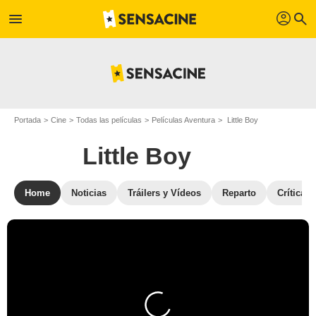
profil
menu
search
Portada
Cine
Todas las películas
Películas Aventura
Little Boy
Little Boy
Home
Noticias
Tráilers y Vídeos
Reparto
Críticas