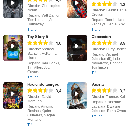
4,2
Director: Christopher
Nolan
Director: Destin Daniel
Cretton
Reparto Matt Damon,
Tom Holland, Anne
Reparto Tom Holland,
Hathaway
Zendaya, Sadie Sink
Tráiler
Tráiler
Toy Story 5
Obsession
4,0
3,9
Director: Andrew
Director: Curry Barker
Stanton, McKenna
Reparto Michael
Harris
Johnston (II), Inde
Reparto Tom Hanks,
Navarrette, Cooper
Tim Allen, Joan
Tomlinson
Cusack
Tráiler
Tráiler
Haciendo amigos
Vaiana
3,4
3,3
Director: David
Director: Thomas Kail
Marqués
Reparto Catherine
Reparto Antonio
Laga'aia, Dwayne
Resines, Quim
Johnson, Rena Owen
Gutiérrez, Megan
Tráiler
Montaner
Tráiler