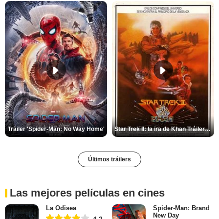
Tráiler 'Spider-Man: No Way Home'
Star Trek II: la ira de Khan Tráiler VO
Últimos tráilers
Las mejores películas en cines
La Odisea
Spider-Man: Brand
New Day
4,2