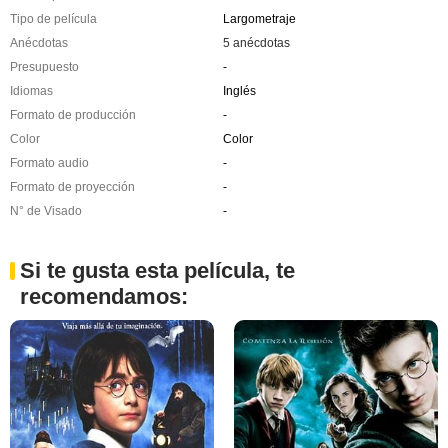
Tipo de película
Largometraje
Anécdotas
5 anécdotas
Presupuesto
-
Idiomas
Inglés
Formato de producción
-
Color
Color
Formato audio
-
Formato de proyección
-
N° de Visado
-
Si te gusta esta película, te
recomendamos: