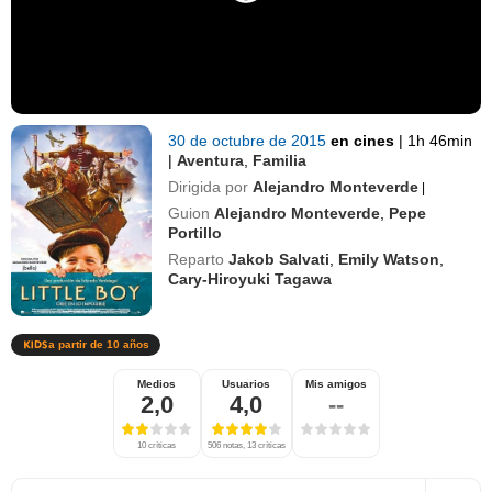
30 de octubre de 2015
en cines
|
1h 46min
|
Aventura
,
Familia
Dirigida por
Alejandro Monteverde
|
Guion
Alejandro Monteverde
,
Pepe
Portillo
Reparto
Jakob Salvati
,
Emily Watson
,
Cary-Hiroyuki Tagawa
a partir de 10 años
Medios
Usuarios
Mis amigos
2,0
4,0
--
10 críticas
506 notas, 13 críticas