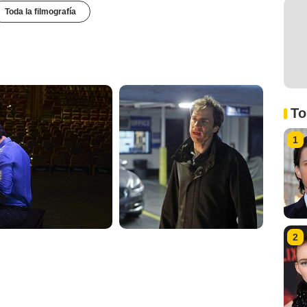
Toda la filmografía
To
1
2