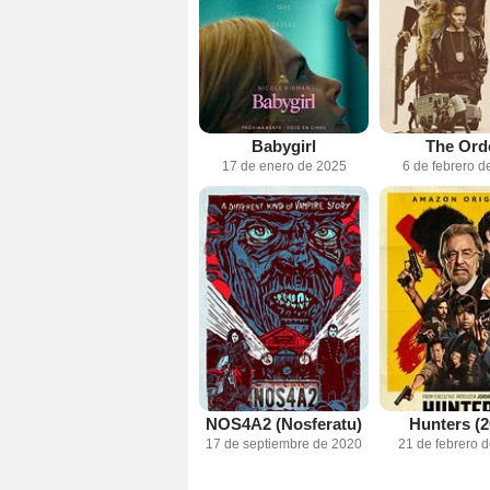
Babygirl
The Ord
17 de enero de 2025
6 de febrero d
NOS4A2 (Nosferatu)
Hunters (2
17 de septiembre de 2020
21 de febrero 