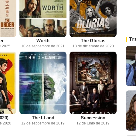
Tr
er
Worth
The Glorias
e 2025
10 de septiembre de 2021
18 de diciembre de 2020
020)
The I-Land
Succession
de 2020
12 de septiembre de 2019
12 de junio de 2019