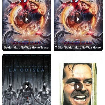
Spider-Man: No Way Home Teaser
Tráiler 'Spider-Man: No Way Home'