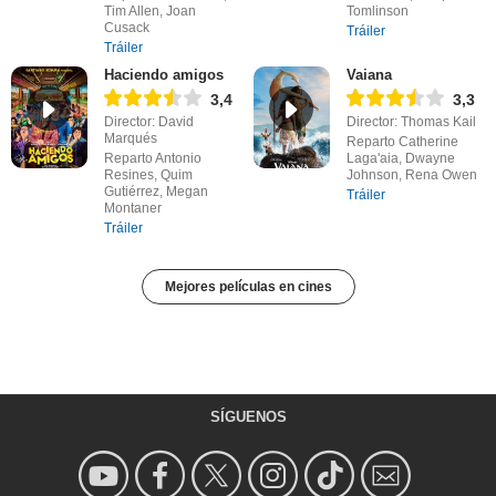
Tim Allen, Joan
Tomlinson
Cusack
Tráiler
Tráiler
Haciendo amigos
Vaiana
3,4
3,3
Director: David
Director: Thomas Kail
Marqués
Reparto Catherine
Reparto Antonio
Laga'aia, Dwayne
Resines, Quim
Johnson, Rena Owen
Gutiérrez, Megan
Tráiler
Montaner
Tráiler
Mejores películas en cines
SÍGUENOS