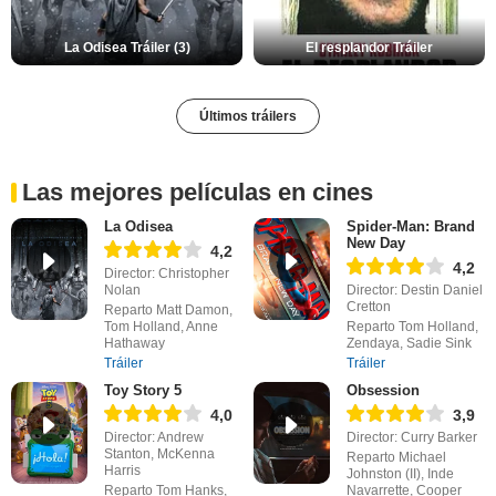
La Odisea Tráiler (3)
El resplandor Tráiler
Últimos tráilers
Las mejores películas en cines
La Odisea
Spider-Man: Brand
New Day
4,2
4,2
Director: Christopher
Nolan
Director: Destin Daniel
Cretton
Reparto Matt Damon,
Tom Holland, Anne
Reparto Tom Holland,
Hathaway
Zendaya, Sadie Sink
Tráiler
Tráiler
Toy Story 5
Obsession
4,0
3,9
Director: Andrew
Director: Curry Barker
Stanton, McKenna
Reparto Michael
Harris
Johnston (II), Inde
Reparto Tom Hanks,
Navarrette, Cooper