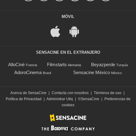
MÓVIL
SENSACINE EN EL EXTRANJERO
AlloCiné
Filmstarts
Beyazperde
Francia
Alemania
Turquía
AdoroCinema
Sensacine México
Brasil
México
Acerca de SensaCine
|
Contacta con nosotros
|
Términos de uso
|
Política de Privacidad
|
Administrar Utiq
|
©SensaCine
|
Preferencias de
cookies