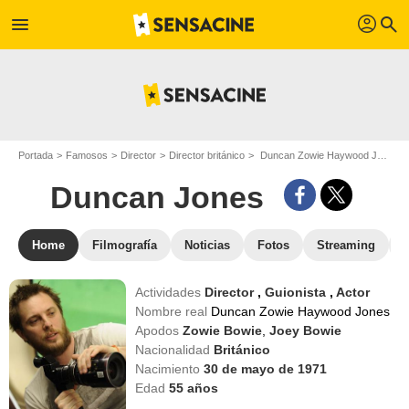
profil
menu
search
Portada
Famosos
Director
Director británico
Duncan Zowie Haywood Jones - Apodo : Duncan Jones
Duncan Jones
Home
Filmografía
Noticias
Fotos
Streaming
Actividades
Director
,
Guionista
,
Actor
Nombre real
Duncan Zowie Haywood Jones
Apodos
Zowie Bowie
,
Joey Bowie
Nacionalidad
Británico
Nacimiento
30 de mayo de 1971
Edad
55
años