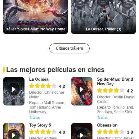
Tráiler 'Spider-Man: No Way Home'
La Odisea Tráiler (3)
Últimos tráilers
Las mejores películas en cines
La Odisea
Spider-Man: Brand
New Day
4,2
4,2
Director: Christopher
Nolan
Director: Destin Daniel
Cretton
Reparto Matt Damon,
Tom Holland, Anne
Reparto Tom Holland,
Hathaway
Zendaya, Sadie Sink
Tráiler
Tráiler
Toy Story 5
Obsession
4,0
3,9
Director: Andrew
Director: Curry Barker