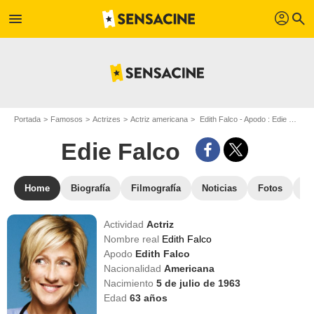
profil
menu
search
Portada
Famosos
Actrizes
Actriz americana
Edith Falco - Apodo : Edie Falco
Edie Falco
Home
Biografía
Filmografía
Noticias
Fotos
St
Actividad
Actriz
Nombre real
Edith Falco
Apodo
Edith Falco
Nacionalidad
Americana
Nacimiento
5 de julio de 1963
Edad
63
años