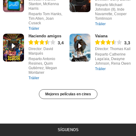
Stanton, McKenna
Reparto Michael
Harris
Johnston (II), Inde
Reparto Tom Hanks,
Navarrette, Cooper
Tim Allen, Joan
Tomlinson
Cusack
Tráiler
Tráiler
Haciendo amigos
Vaiana
3,4
3,3
Director: David
Director: Thomas Kail
Marqués
Reparto Catherine
Reparto Antonio
Laga'aia, Dwayne
Resines, Quim
Johnson, Rena Owen
Gutiérrez, Megan
Tráiler
Montaner
Tráiler
Mejores películas en cines
SÍGUENOS