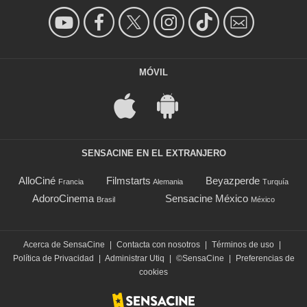
MÓVIL
SENSACINE EN EL EXTRANJERO
AlloCiné
Filmstarts
Beyazperde
Francia
Alemania
Turquía
AdoroCinema
Sensacine México
Brasil
México
Acerca de SensaCine
|
Contacta con nosotros
|
Términos de uso
|
Política de Privacidad
|
Administrar Utiq
|
©SensaCine
|
Preferencias de
cookies