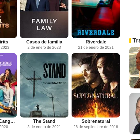
Tr
rits
Casos de familia
Riverdale
e 2023
2 de enero de 2023
21 de enero de 2021
El club de las Canguro
The Stand
Sobrenatural
 2020
3 de enero de 2021
26 de septiembre de 2018