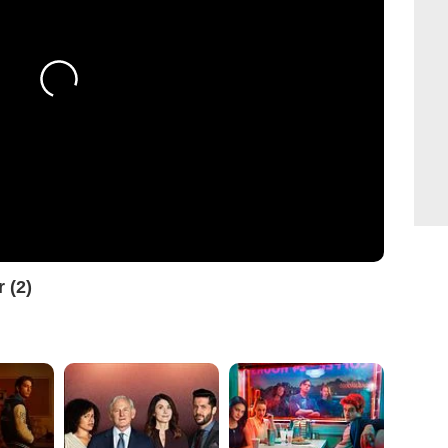
r (2)