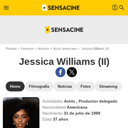
profil
menu
search
Portada
Famosos
Actrizes
Actriz americana
Jessica Williams (II)
Jessica Williams (II)
Home
Filmografía
Noticias
Fotos
Streaming
Actividades
Actriz
,
Productor delegado
Nacionalidad
Americana
Nacimiento
31 de julio de 1989
Edad
37
años