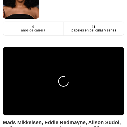
9
11
años de carrera
papeles en películas y series
Mads Mikkelsen, Eddie Redmayne, Alison Sudol,