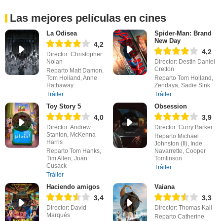
Las mejores películas en cines
La Odisea
Spider-Man: Brand
New Day
4,2
4,2
Director: Christopher
Nolan
Director: Destin Daniel
Cretton
Reparto Matt Damon,
Tom Holland, Anne
Reparto Tom Holland,
Hathaway
Zendaya, Sadie Sink
Tráiler
Tráiler
Toy Story 5
Obsession
4,0
3,9
Director: Andrew
Director: Curry Barker
Stanton, McKenna
Reparto Michael
Harris
Johnston (II), Inde
Reparto Tom Hanks,
Navarrette, Cooper
Tim Allen, Joan
Tomlinson
Cusack
Tráiler
Tráiler
Haciendo amigos
Vaiana
3,4
3,3
Director: David
Director: Thomas Kail
Marqués
Reparto Catherine