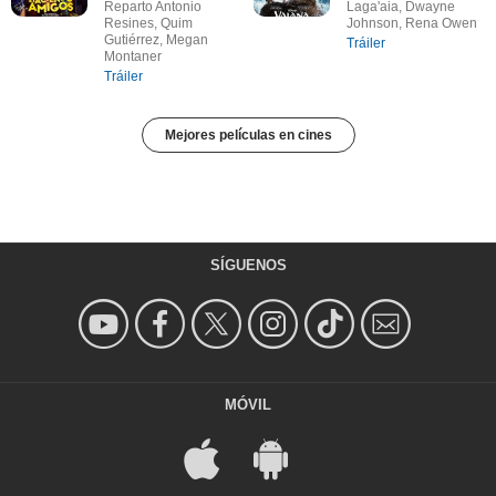
Reparto Antonio
Laga'aia, Dwayne
Resines, Quim
Johnson, Rena Owen
Gutiérrez, Megan
Tráiler
Montaner
Tráiler
Mejores películas en cines
SÍGUENOS
MÓVIL