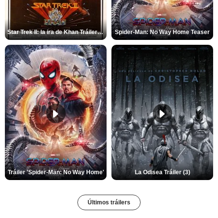
Star Trek II: la ira de Khan Tráiler VO
Spider-Man: No Way Home Teaser
Tráiler 'Spider-Man: No Way Home'
La Odisea Tráiler (3)
Últimos tráilers