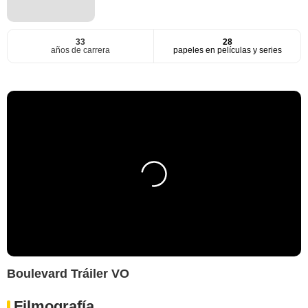
33
28
años de carrera
papeles en películas y series
Boulevard Tráiler VO
Filmografía