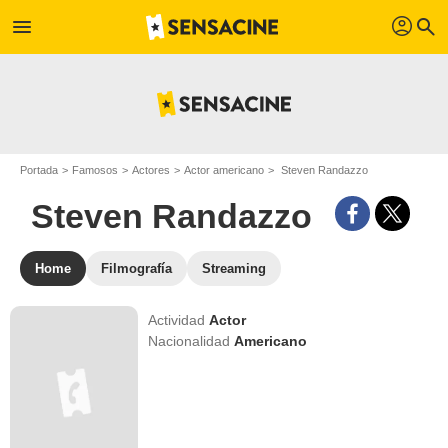
profil
menu
search
Portada
Famosos
Actores
Actor americano
Steven Randazzo
Steven Randazzo
Home
Filmografía
Streaming
Actividad
Actor
Nacionalidad
Americano