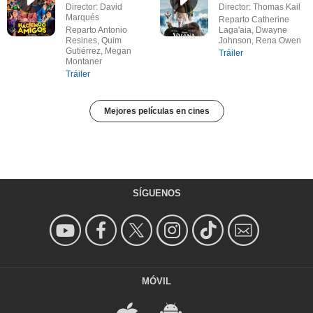
Director: David
Director: Thomas Kail
Marqués
Reparto Catherine
Reparto Antonio
Laga'aia, Dwayne
Resines, Quim
Johnson, Rena Owen
Gutiérrez, Megan
Tráiler
Montaner
Tráiler
Mejores películas en cines
SÍGUENOS
MÓVIL