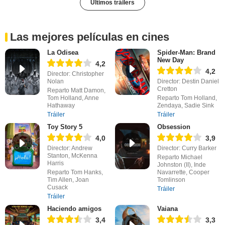
Últimos tráilers
Las mejores películas en cines
La Odisea
Spider-Man: Brand
New Day
4,2
4,2
Director: Christopher
Nolan
Director: Destin Daniel
Cretton
Reparto Matt Damon,
Tom Holland, Anne
Reparto Tom Holland,
Hathaway
Zendaya, Sadie Sink
Tráiler
Tráiler
Toy Story 5
Obsession
4,0
3,9
Director: Andrew
Director: Curry Barker
Stanton, McKenna
Reparto Michael
Harris
Johnston (II), Inde
Reparto Tom Hanks,
Navarrette, Cooper
Tim Allen, Joan
Tomlinson
Cusack
Tráiler
Tráiler
Haciendo amigos
Vaiana
3,4
3,3