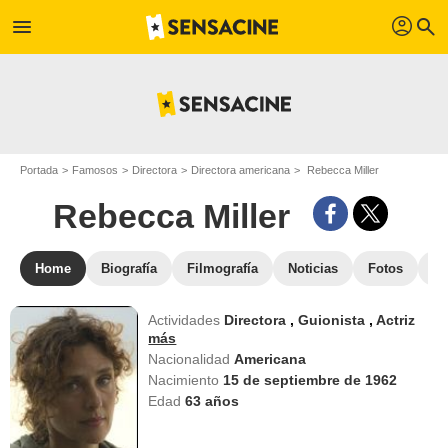
profil
menu
search
Portada
Famosos
Directora
Directora americana
Rebecca Miller
Rebecca Miller
Home
Biografía
Filmografía
Noticias
Fotos
St
Actividades
Directora
,
Guionista
,
Actriz
más
Nacionalidad
Americana
Nacimiento
15 de septiembre de 1962
Edad
63
años