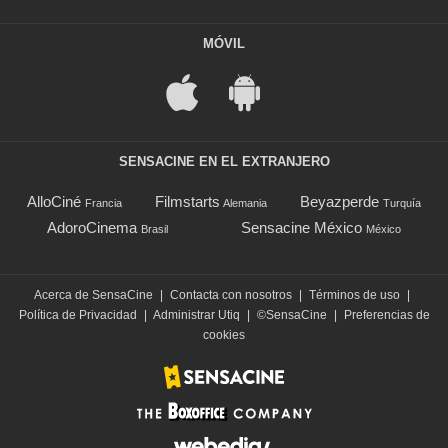
MÓVIL
SENSACINE EN EL EXTRANJERO
AlloCiné
Filmstarts
Beyazperde
Francia
Alemania
Turquía
AdoroCinema
Sensacine México
Brasil
México
Acerca de SensaCine
|
Contacta con nosotros
|
Términos de uso
|
Política de Privacidad
|
Administrar Utiq
|
©SensaCine
|
Preferencias de
cookies