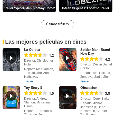
Tráiler 'Spider-Man: No Way Home'
X-Men Orígenes: Lobezno Tráiler
Últimos tráilers
Las mejores películas en cines
La Odisea
Spider-Man: Brand
New Day
4,2
4,2
Director: Christopher
Nolan
Director: Destin Daniel
Cretton
Reparto Matt Damon,
Tom Holland, Anne
Reparto Tom Holland,
Hathaway
Zendaya, Sadie Sink
Tráiler
Tráiler
Toy Story 5
Obsession
4,0
3,9
Director: Andrew
Director: Curry Barker
Stanton, McKenna
Reparto Michael
Harris
Johnston (II), Inde
Reparto Tom Hanks,
Navarrette, Cooper
Tim Allen, Joan
Tomlinson