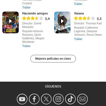
Cusack
Tráiler
Tráiler
Haciendo amigos
Vaiana
3,4
3,3
Director: David
Director: Thomas Kail
Marqués
Reparto Catherine
Reparto Antonio
Laga'aia, Dwayne
Resines, Quim
Johnson, Rena Owen
Gutiérrez, Megan
Tráiler
Montaner
Tráiler
Mejores películas en cines
SÍGUENOS