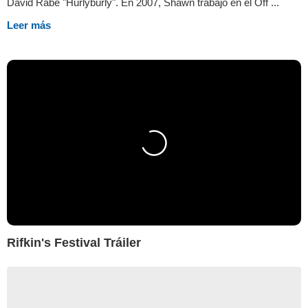
David Rabe "Hurlyburly". En 2007, Shawn trabajó en el Off ...
Leer más
Rifkin's Festival Tráiler