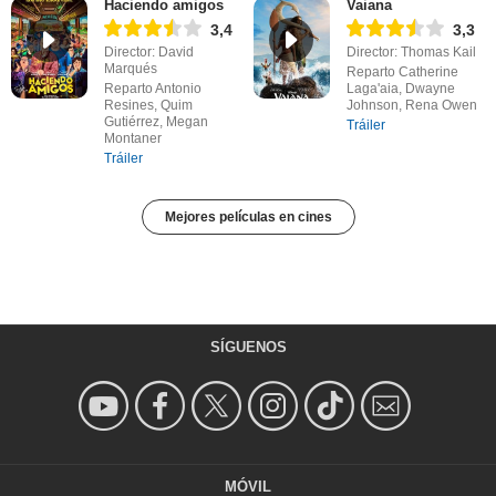
Haciendo amigos
Vaiana
3,4
3,3
Director: David
Director: Thomas Kail
Marqués
Reparto Catherine
Reparto Antonio
Laga'aia, Dwayne
Resines, Quim
Johnson, Rena Owen
Gutiérrez, Megan
Tráiler
Montaner
Tráiler
Mejores películas en cines
SÍGUENOS
MÓVIL