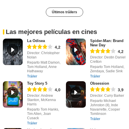
Últimos tráilers
Las mejores películas en cines
La Odisea
Spider-Man: Brand
New Day
4,2
4,2
Director: Christopher
Nolan
Director: Destin Daniel
Cretton
Reparto Matt Damon,
Tom Holland, Anne
Reparto Tom Holland,
Hathaway
Zendaya, Sadie Sink
Tráiler
Tráiler
Toy Story 5
Obsession
4,0
3,9
Director: Andrew
Director: Curry Barker
Stanton, McKenna
Reparto Michael
Harris
Johnston (II), Inde
Reparto Tom Hanks,
Navarrette, Cooper
Tim Allen, Joan
Tomlinson
Cusack
Tráiler
Tráiler