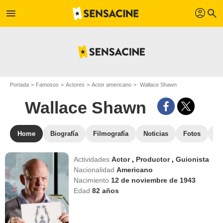
profil
menu
search
Portada
Famosos
Actores
Actor americano
Wallace Shawn
Wallace Shawn
Home
Biografía
Filmografía
Noticias
Fotos
St
Actividades
Actor
,
Productor
,
Guionista
Nacionalidad
Americano
Nacimiento
12 de noviembre de 1943
Edad
82
años