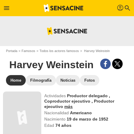
profil
menu
search
Portada
Famosos
Todos los actores famosos
Harvey Weinstein
Harvey Weinstein
Home
Filmografía
Noticias
Fotos
Actividades
Productor delegado
,
Coproductor ejecutivo
,
Productor
ejecutivo
más
Nacionalidad
Americano
Nacimiento
19 de marzo de 1952
Edad
74
años