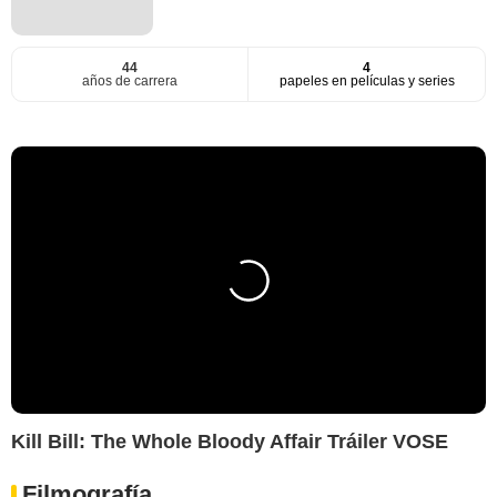
44
4
años de carrera
papeles en películas y series
Kill Bill: The Whole Bloody Affair Tráiler VOSE
Filmografía