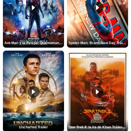
Ant-Man y la Avispa: Quantumanía Tráiler (2)
Spider-Man: Brand New Day Tráiler (3)
Uncharted Trailer
Star Trek II: la ira de Khan Tráiler VO