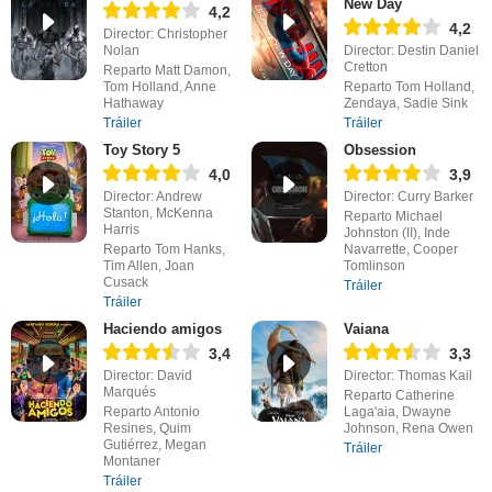
New Day
4,2
4,2
Director: Christopher
Nolan
Director: Destin Daniel
Cretton
Reparto Matt Damon,
Tom Holland, Anne
Reparto Tom Holland,
Hathaway
Zendaya, Sadie Sink
Tráiler
Tráiler
Toy Story 5
Obsession
4,0
3,9
Director: Andrew
Director: Curry Barker
Stanton, McKenna
Reparto Michael
Harris
Johnston (II), Inde
Reparto Tom Hanks,
Navarrette, Cooper
Tim Allen, Joan
Tomlinson
Cusack
Tráiler
Tráiler
Haciendo amigos
Vaiana
3,4
3,3
Director: David
Director: Thomas Kail
Marqués
Reparto Catherine
Reparto Antonio
Laga'aia, Dwayne
Resines, Quim
Johnson, Rena Owen
Gutiérrez, Megan
Tráiler
Montaner
Tráiler