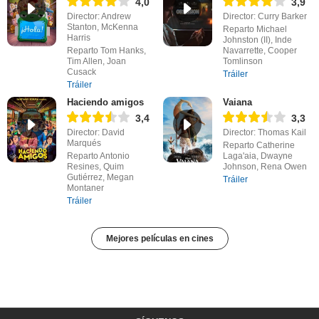
4,0
3,9
Director: Andrew
Director: Curry Barker
Stanton, McKenna
Reparto Michael
Harris
Johnston (II), Inde
Reparto Tom Hanks,
Navarrette, Cooper
Tim Allen, Joan
Tomlinson
Cusack
Tráiler
Tráiler
Haciendo amigos
Vaiana
3,4
3,3
Director: David
Director: Thomas Kail
Marqués
Reparto Catherine
Reparto Antonio
Laga'aia, Dwayne
Resines, Quim
Johnson, Rena Owen
Gutiérrez, Megan
Tráiler
Montaner
Tráiler
Mejores películas en cines