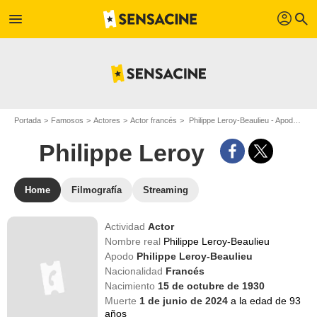
profil
menu
search
Portada
Famosos
Actores
Actor francés
Philippe Leroy-Beaulieu - Apodo : Philippe Leroy
Philippe Leroy
Home
Filmografía
Streaming
Actividad
Actor
Nombre real
Philippe Leroy-Beaulieu
Apodo
Philippe Leroy-Beaulieu
Nacionalidad
Francés
Nacimiento
15 de octubre de 1930
Muerte
1 de junio de 2024
a la edad de 93
años