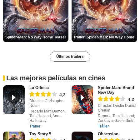
Spider-Man: No Way Home Teaser
Tráiler 'Spider-Man: No Way Home'
Últimos tráilers
Las mejores películas en cines
La Odisea
Spider-Man: Brand
New Day
4,2
4,2
Director: Christopher
Nolan
Director: Destin Daniel
Cretton
Reparto Matt Damon,
Tom Holland, Anne
Reparto Tom Holland,
Hathaway
Zendaya, Sadie Sink
Tráiler
Tráiler
Toy Story 5
Obsession