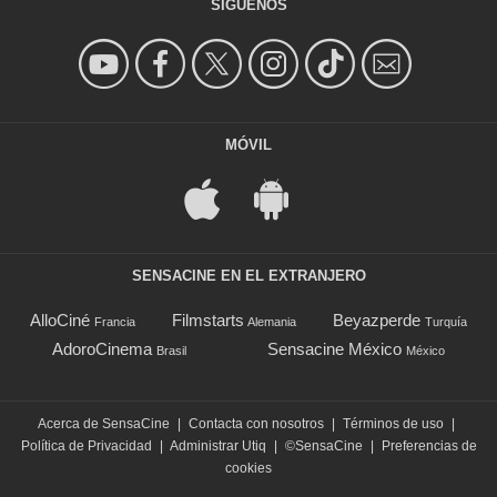
SÍGUENOS
MÓVIL
SENSACINE EN EL EXTRANJERO
AlloCiné
Filmstarts
Beyazperde
Francia
Alemania
Turquía
AdoroCinema
Sensacine México
Brasil
México
Acerca de SensaCine
|
Contacta con nosotros
|
Términos de uso
|
Política de Privacidad
|
Administrar Utiq
|
©SensaCine
|
Preferencias de
cookies