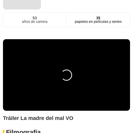
53
35
años de carrera
papeles en películas y series
Tráiler La madre del mal VO
Filmografía