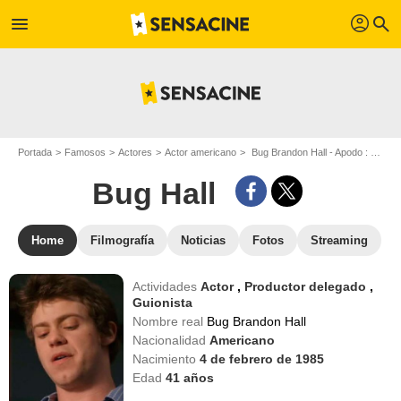
profil
menu
search
Portada
Famosos
Actores
Actor americano
Bug Brandon Hall - Apodo : Bug Hall
Bug Hall
Home
Filmografía
Noticias
Fotos
Streaming
Actividades
Actor
,
Productor delegado
,
Guionista
Nombre real
Bug Brandon Hall
Nacionalidad
Americano
Nacimiento
4 de febrero de 1985
Edad
41
años