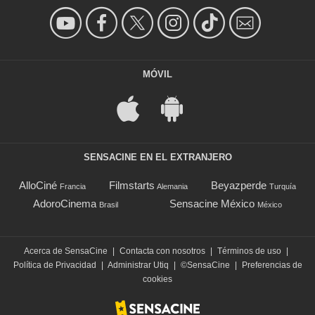
MÓVIL
SENSACINE EN EL EXTRANJERO
AlloCiné
Filmstarts
Beyazperde
Francia
Alemania
Turquía
AdoroCinema
Sensacine México
Brasil
México
Acerca de SensaCine
|
Contacta con nosotros
|
Términos de uso
|
Política de Privacidad
|
Administrar Utiq
|
©SensaCine
|
Preferencias de
cookies