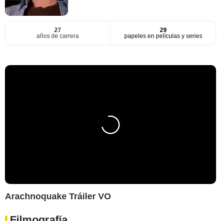
27
29
años de carrera
papeles en películas y series
Arachnoquake Tráiler VO
Filmografía