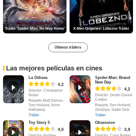
Tráiler 'Spider-Man: No Way Home'
X-Men Orígenes: Lobezno Tráiler
Últimos tráilers
Las mejores películas en cines
La Odisea
Spider-Man: Brand
New Day
4,2
4,2
Director: Christopher
Nolan
Director: Destin Daniel
Cretton
Reparto Matt Damon,
Tom Holland, Anne
Reparto Tom Holland,
Hathaway
Zendaya, Sadie Sink
Tráiler
Tráiler
Toy Story 5
Obsession
4,0
3,9
Director: Andrew
Director: Curry Barker