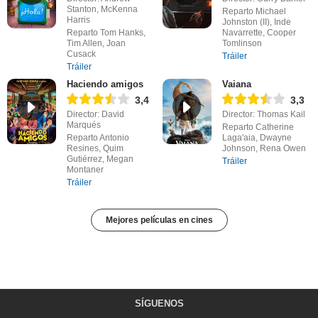
Stanton, McKenna
Reparto Michael
Harris
Johnston (II), Inde
Reparto Tom Hanks,
Navarrette, Cooper
Tim Allen, Joan
Tomlinson
Cusack
Tráiler
Tráiler
Haciendo amigos
Vaiana
3,4
3,3
Director: David
Director: Thomas Kail
Marqués
Reparto Catherine
Reparto Antonio
Laga'aia, Dwayne
Resines, Quim
Johnson, Rena Owen
Gutiérrez, Megan
Tráiler
Montaner
Tráiler
Mejores películas en cines
SÍGUENOS