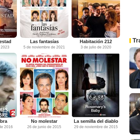
Tr
estad
Las fantasías
Habitación 212
e 2023
5 de noviembre de 2021
3 de julio de 2020
bra
No molestar
La semilla del diablo
de 2016
26 de junio de 2015
29 de noviembre de 2015