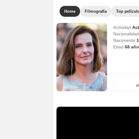
Home
Filmografía
Top películ
Actividad
Act
Nacionalida
Nacimiento
1
Edad
68
año
a