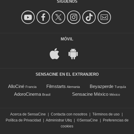
SÍGUENOS
MÓVIL
SENSACINE EN EL EXTRANJERO
AlloCiné
Filmstarts
Beyazperde
Francia
Alemania
Turquía
AdoroCinema
Sensacine México
Brasil
México
Acerca de SensaCine
|
Contacta con nosotros
|
Términos de uso
|
Política de Privacidad
|
Administrar Utiq
|
©SensaCine
|
Preferencias de
cookies