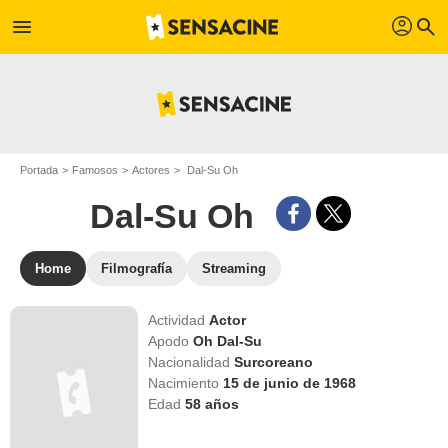
profil
menu
search
Portada
Famosos
Actores
Dal-Su Oh
Dal-Su Oh
Home
Filmografía
Streaming
Actividad
Actor
Apodo
Oh Dal-Su
Nacionalidad
Surcoreano
Nacimiento
15 de junio de 1968
Edad
58
años