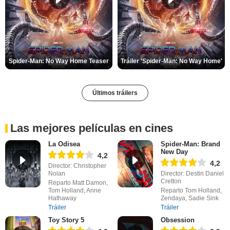
Spider-Man: No Way Home Teaser
Tráiler 'Spider-Man: No Way Home'
Últimos tráilers
Las mejores películas en cines
La Odisea
Spider-Man: Brand
New Day
4,2
4,2
Director: Christopher
Nolan
Director: Destin Daniel
Cretton
Reparto Matt Damon,
Tom Holland, Anne
Reparto Tom Holland,
Hathaway
Zendaya, Sadie Sink
Tráiler
Tráiler
Toy Story 5
Obsession