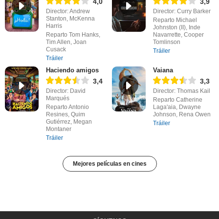
4,0
3,9
Director: Andrew
Director: Curry Barker
Stanton, McKenna
Reparto Michael
Harris
Johnston (II), Inde
Reparto Tom Hanks,
Navarrette, Cooper
Tim Allen, Joan
Tomlinson
Cusack
Tráiler
Tráiler
Haciendo amigos
Vaiana
3,4
3,3
Director: David
Director: Thomas Kail
Marqués
Reparto Catherine
Reparto Antonio
Laga'aia, Dwayne
Resines, Quim
Johnson, Rena Owen
Gutiérrez, Megan
Tráiler
Montaner
Tráiler
Mejores películas en cines