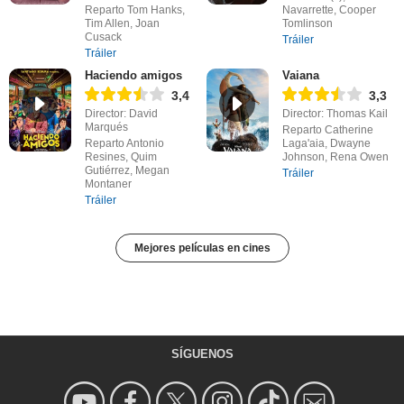
Reparto Tom Hanks,
Navarrette, Cooper
Tim Allen, Joan
Tomlinson
Cusack
Tráiler
Tráiler
Haciendo amigos
Vaiana
3,4
3,3
Director: David
Director: Thomas Kail
Marqués
Reparto Catherine
Reparto Antonio
Laga'aia, Dwayne
Resines, Quim
Johnson, Rena Owen
Gutiérrez, Megan
Tráiler
Montaner
Tráiler
Mejores películas en cines
SÍGUENOS