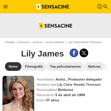
profil
menu
search
Portada
Famosos
Actrizes
Actriz británica
Lily Chloe Ninette Thomson - Apodo : Lily James
Lily James
Home
Filmografía
Top películas/series
Noticias
F
Actividades
Actriz
,
Productor delegado
Nombre real
Lily Chloe Ninette Thomson
Nacionalidad
Británica
Nacimiento
5 de abril de 1989
Edad
37
años