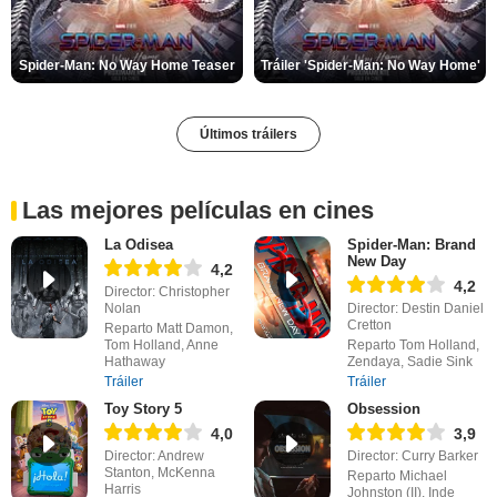
Spider-Man: No Way Home Teaser
Tráiler 'Spider-Man: No Way Home'
Últimos tráilers
Las mejores películas en cines
La Odisea
Spider-Man: Brand
New Day
4,2
4,2
Director: Christopher
Nolan
Director: Destin Daniel
Cretton
Reparto Matt Damon,
Tom Holland, Anne
Reparto Tom Holland,
Hathaway
Zendaya, Sadie Sink
Tráiler
Tráiler
Toy Story 5
Obsession
4,0
3,9
Director: Andrew
Director: Curry Barker
Stanton, McKenna
Reparto Michael
Harris
Johnston (II), Inde