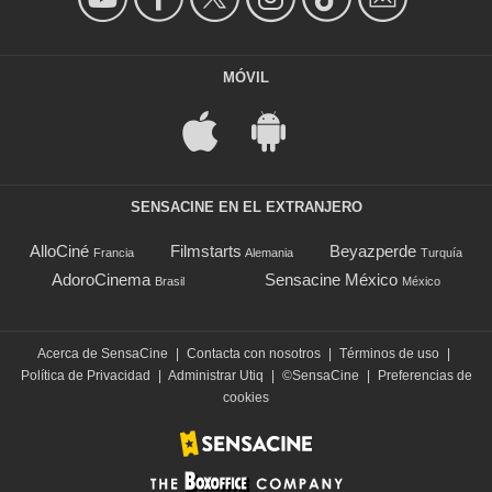
MÓVIL
SENSACINE EN EL EXTRANJERO
AlloCiné
Filmstarts
Beyazperde
Francia
Alemania
Turquía
AdoroCinema
Sensacine México
Brasil
México
Acerca de SensaCine
|
Contacta con nosotros
|
Términos de uso
|
Política de Privacidad
|
Administrar Utiq
|
©SensaCine
|
Preferencias de
cookies