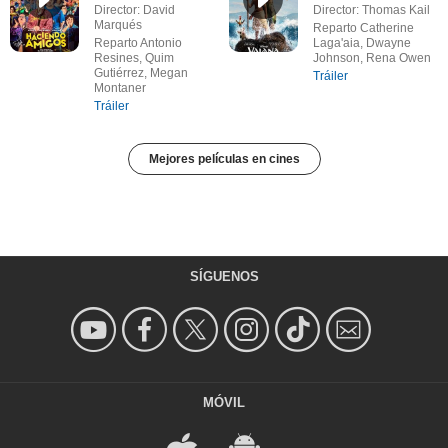
Director: David
Director: Thomas Kail
Marqués
Reparto Catherine
Reparto Antonio
Laga'aia, Dwayne
Resines, Quim
Johnson, Rena Owen
Gutiérrez, Megan
Tráiler
Montaner
Tráiler
Mejores películas en cines
SÍGUENOS
MÓVIL