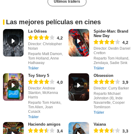
Últimos tráilers
Las mejores películas en cines
La Odisea
Spider-Man: Brand
New Day
4,2
4,2
Director: Christopher
Nolan
Director: Destin Daniel
Cretton
Reparto Matt Damon,
Tom Holland, Anne
Reparto Tom Holland,
Hathaway
Zendaya, Sadie Sink
Tráiler
Tráiler
Toy Story 5
Obsession
4,0
3,9
Director: Andrew
Director: Curry Barker
Stanton, McKenna
Reparto Michael
Harris
Johnston (II), Inde
Reparto Tom Hanks,
Navarrette, Cooper
Tim Allen, Joan
Tomlinson
Cusack
Tráiler
Tráiler
Haciendo amigos
Vaiana
3,4
3,3