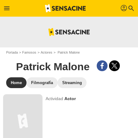
profil
menu
search
Portada
Famosos
Actores
Patrick Malone
Patrick Malone
Home
Filmografía
Streaming
Actividad
Actor