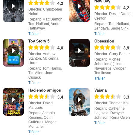
New Day
4,2
4,2
Director: Christopher
Nolan
Director: Destin Daniel
Cretton
Reparto Matt Damon,
Tom Holland, Anne
Reparto Tom Holland,
Hathaway
Zendaya, Sadie Sink
Tráiler
Tráiler
Toy Story 5
Obsession
4,0
3,9
Director: Andrew
Director: Curry Barker
Stanton, McKenna
Reparto Michael
Harris
Johnston (II), Inde
Reparto Tom Hanks,
Navarrette, Cooper
Tim Allen, Joan
Tomlinson
Cusack
Tráiler
Tráiler
Haciendo amigos
Vaiana
3,4
3,3
Director: David
Director: Thomas Kail
Marqués
Reparto Catherine
Reparto Antonio
Laga'aia, Dwayne
Resines, Quim
Johnson, Rena Owen
Gutiérrez, Megan
Tráiler
Montaner
Tráiler