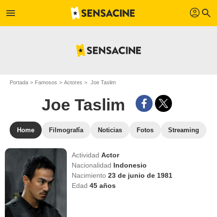
profil
menu
search
Portada
Famosos
Actores
Joe Taslim
Joe Taslim
Home
Filmografía
Noticias
Fotos
Streaming
Actividad
Actor
Nacionalidad
Indonesio
Nacimiento
23 de junio de 1981
Edad
45
años