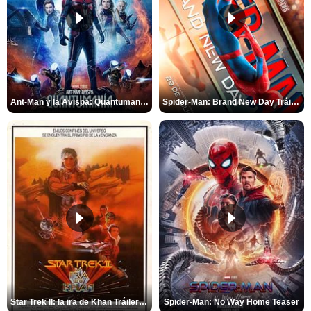
Ant-Man y la Avispa: Quantumanía Tráiler (2)
Spider-Man: Brand New Day Tráiler (3)
Star Trek II: la ira de Khan Tráiler VO
Spider-Man: No Way Home Teaser