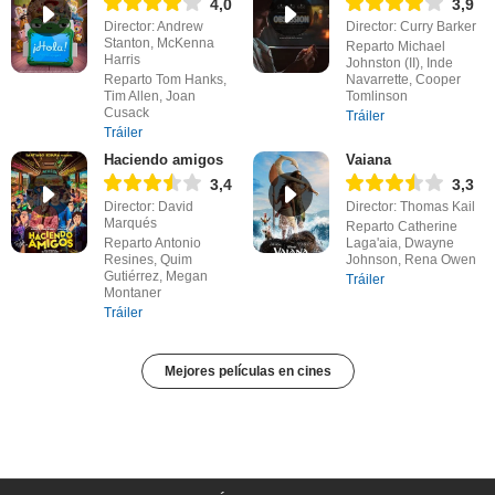
4,0
3,9
Director: Andrew
Director: Curry Barker
Stanton, McKenna
Reparto Michael
Harris
Johnston (II), Inde
Reparto Tom Hanks,
Navarrette, Cooper
Tim Allen, Joan
Tomlinson
Cusack
Tráiler
Tráiler
Haciendo amigos
Vaiana
3,4
3,3
Director: David
Director: Thomas Kail
Marqués
Reparto Catherine
Reparto Antonio
Laga'aia, Dwayne
Resines, Quim
Johnson, Rena Owen
Gutiérrez, Megan
Tráiler
Montaner
Tráiler
Mejores películas en cines