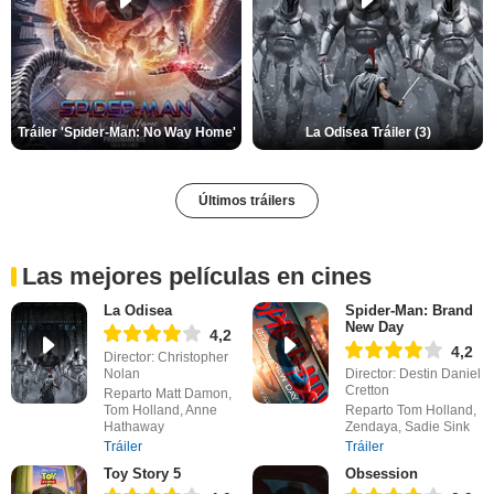
Tráiler 'Spider-Man: No Way Home'
La Odisea Tráiler (3)
Últimos tráilers
Las mejores películas en cines
La Odisea
Spider-Man: Brand
New Day
4,2
4,2
Director: Christopher
Nolan
Director: Destin Daniel
Cretton
Reparto Matt Damon,
Tom Holland, Anne
Reparto Tom Holland,
Hathaway
Zendaya, Sadie Sink
Tráiler
Tráiler
Toy Story 5
Obsession