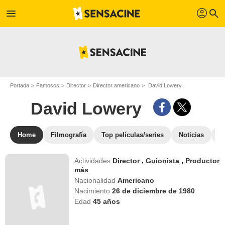
profil
menu
search
Portada
Famosos
Director
Director americano
David Lowery
David Lowery
Home
Filmografía
Top películas/series
Noticias
S
Actividades
Director
,
Guionista
,
Productor
más
Nacionalidad
Americano
Nacimiento
26 de diciembre de 1980
Edad
45
años