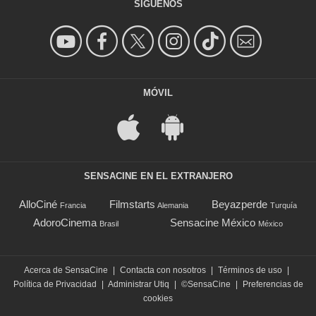
SÍGUENOS
MÓVIL
SENSACINE EN EL EXTRANJERO
AlloCiné
Filmstarts
Beyazperde
Francia
Alemania
Turquía
AdoroCinema
Sensacine México
Brasil
México
Acerca de SensaCine
|
Contacta con nosotros
|
Términos de uso
|
Política de Privacidad
|
Administrar Utiq
|
©SensaCine
|
Preferencias de
cookies