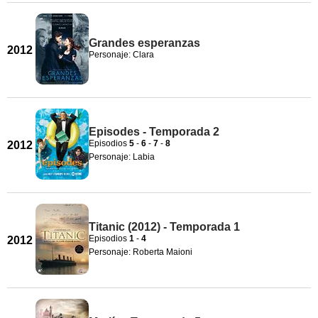
Grandes esperanzas
2012
Personaje: Clara
Episodes - Temporada 2
Episodios
5
-
6
-
7
-
8
2012
Personaje: Labia
Titanic (2012) - Temporada 1
Episodios
1
-
4
2012
Personaje: Roberta Maioni