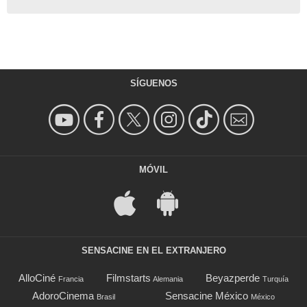
SÍGUENOS
MÓVIL
SENSACINE EN EL EXTRANJERO
AlloCiné
Filmstarts
Beyazperde
Francia
Alemania
Turquía
AdoroCinema
Sensacine México
Brasil
México