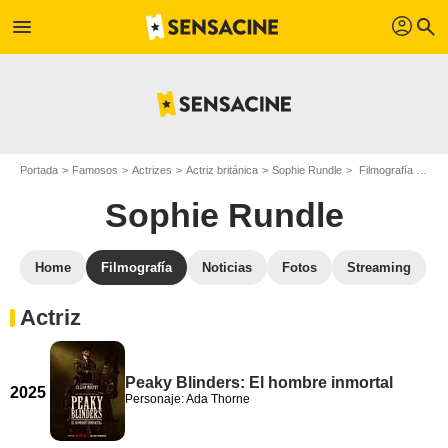
profil
menu
search
Portada
Famosos
Actrizes
Actriz británica
Sophie Rundle
Filmografía Sophie Rundle
Sophie Rundle
Home
Filmografía
Noticias
Fotos
Streaming
Actriz
Peaky Blinders: El hombre inmortal
2025
Personaje: Ada Thorne