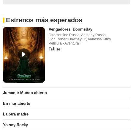
Estrenos más esperados
Vengadores: Doomsday
Director Joe Russo, Anthony Russo
Con Robert Downey Jr., Vanessa Kirby
Película - Aventura
Tráiler
Jumanji: Mundo abierto
En mar abierto
La otra madre
Yo soy Rocky