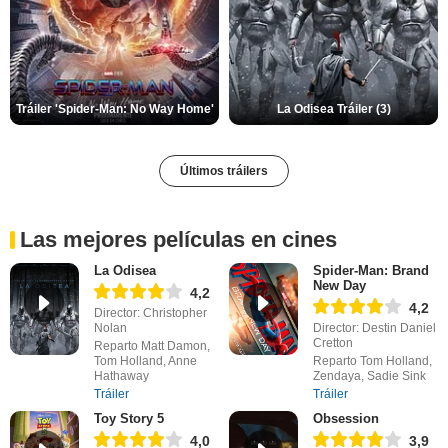
Tráiler 'Spider-Man: No Way Home'
La Odisea Tráiler (3)
Últimos tráilers
Las mejores películas en cines
La Odisea
Spider-Man: Brand
New Day
4,2
4,2
Director: Christopher
Nolan
Director: Destin Daniel
Cretton
Reparto Matt Damon,
Tom Holland, Anne
Reparto Tom Holland,
Hathaway
Zendaya, Sadie Sink
Tráiler
Tráiler
Toy Story 5
Obsession
4,0
3,9