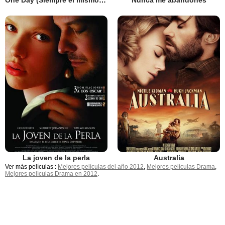
One Day (Siempre el mismo día)
Nunca me abandones
La joven de la perla
Australia
Ver más películas :
Mejores películas del año 2012
,
Mejores películas Drama
,
Mejores películas Drama en 2012
.