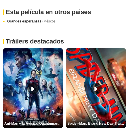
Esta película en otros paises
Grandes esperanzas
(Méjico)
Tráilers destacados
Ant-Man y la Avispa: Quantumanía Tráiler (2)
Spider-Man: Brand New Day Tráiler (3)