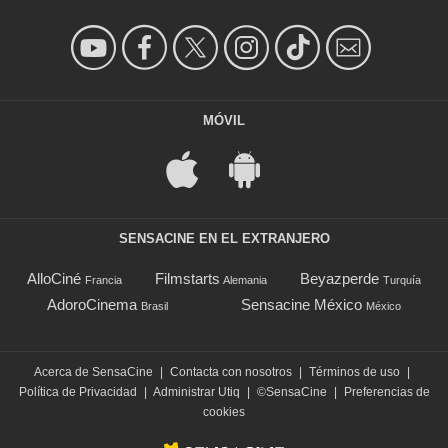
MÓVIL
SENSACINE EN EL EXTRANJERO
AlloCiné
Filmstarts
Beyazperde
Francia
Alemania
Turquía
AdoroCinema
Sensacine México
Brasil
México
Acerca de SensaCine
|
Contacta con nosotros
|
Términos de uso
|
Política de Privacidad
|
Administrar Utiq
|
©SensaCine
|
Preferencias de
cookies