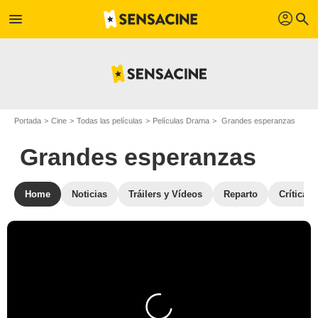
profil
menu
search
Portada
Cine
Todas las películas
Películas Drama
Grandes esperanzas
Grandes esperanzas
Home
Noticias
Tráilers y Vídeos
Reparto
Críticas