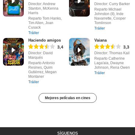
Director: Andrew
Director: Curry Barker
Stanton, McKenna
Reparto Michael
Harris
Johnston (II), Inde
Reparto Tom Hanks,
Navarrette, Cooper
Tim Allen, Joan
Tomlinson
Cusack
Tráiler
Tráiler
Haciendo amigos
Vaiana
3,4
3,3
Director: David
Director: Thomas Kail
Marqués
Reparto Catherine
Reparto Antonio
Laga'aia, Dwayne
Resines, Quim
Johnson, Rena Owen
Gutiérrez, Megan
Tráiler
Montaner
Tráiler
Mejores películas en cines
SÍGUENOS