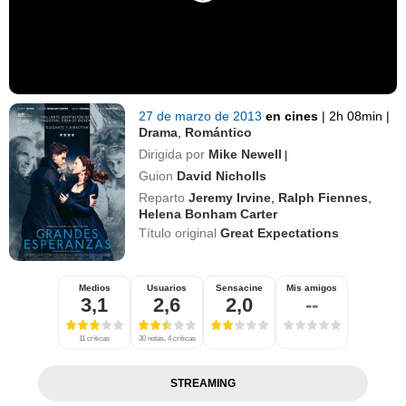
27 de marzo de 2013
en cines
|
2h 08min
|
Drama
,
Romántico
Dirigida por
Mike Newell
|
Guion
David Nicholls
Reparto
Jeremy Irvine
,
Ralph Fiennes
,
Helena Bonham Carter
Título original
Great Expectations
Medios
Usuarios
Sensacine
Mis amigos
3,1
2,6
2,0
--
11 críticas
30 notas, 4 críticas
STREAMING