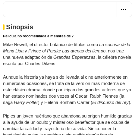
Sinopsis
Pelicula no recomendada a menores de 7
Mike Newell, el director británico de títulos como
La sonrisa de la
Mona Lisa
y
Prince of Persia: Las arenas del tiempo
, nos trae
una nueva adaptación de
Grandes Esperanzas
, la célebre novela
escrita por Charles Dikens.
Aunque la historia ya haya sido llevada al cine anteriormente en
numerosas ocasiones, se trata de la versión más moderna de
este clásico drama, donde participan dos grandes actores que ya
han estado nominados dos vezes al Oscar: Ralph Fiennes (la
saga
Harry Potter
) y Helena Bonham Carter (
El discurso del rey
).
Pip es un joven huérfano que abandona su origen humilde gracias
a la ayuda de un oculto y misterioso benefactor que se ocupa de
cambiar la calidad y trayectoria de su vida. Sin conocer la
identidad de quien lo apadrina y sin recibir ningún tipo de