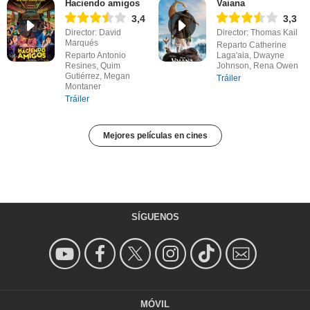
Haciendo amigos
Vaiana
3,4
3,3
Director: David
Director: Thomas Kail
Marqués
Reparto Catherine
Reparto Antonio
Laga'aia, Dwayne
Resines, Quim
Johnson, Rena Owen
Gutiérrez, Megan
Tráiler
Montaner
Tráiler
Mejores películas en cines
SÍGUENOS
MÓVIL