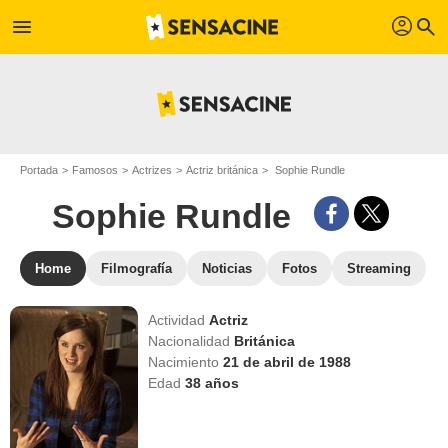
profil
menu
search
Portada
Famosos
Actrizes
Actriz británica
Sophie Rundle
Sophie Rundle
Home
Filmografía
Noticias
Fotos
Streaming
Actividad
Actriz
Nacionalidad
Británica
Nacimiento
21 de abril de 1988
Edad
38
años