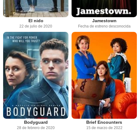
El nido
Jamestown
22 de julio de 2020
Fecha de estreno desconocida
Bodyguard
Brief Encounters
28 de febrero de 2020
15 de marzo de 2022