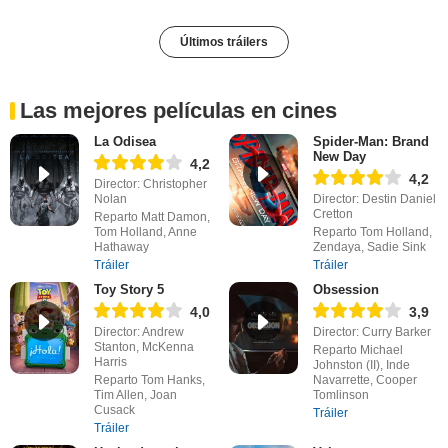
Últimos tráilers
Las mejores películas en cines
La Odisea
Spider-Man: Brand
New Day
4,2
4,2
Director: Christopher
Nolan
Director: Destin Daniel
Cretton
Reparto Matt Damon,
Tom Holland, Anne
Reparto Tom Holland,
Hathaway
Zendaya, Sadie Sink
Tráiler
Tráiler
Toy Story 5
Obsession
4,0
3,9
Director: Andrew
Director: Curry Barker
Stanton, McKenna
Reparto Michael
Harris
Johnston (II), Inde
Reparto Tom Hanks,
Navarrette, Cooper
Tim Allen, Joan
Tomlinson
Cusack
Tráiler
Tráiler