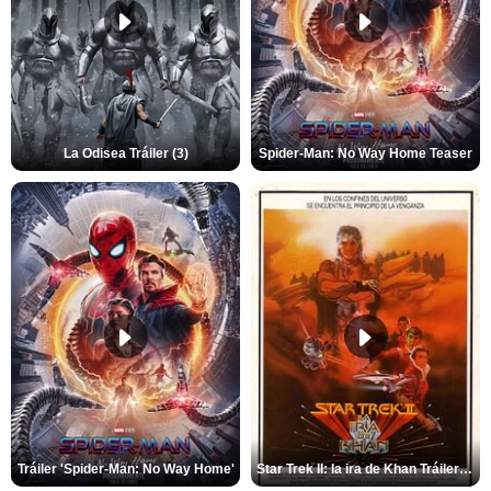
La Odisea Tráiler (3)
Spider-Man: No Way Home Teaser
Tráiler 'Spider-Man: No Way Home'
Star Trek II: la ira de Khan Tráiler VO