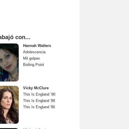
abajó con...
Hannah Walters
Adolescencia
Mil golpes
Boiling Point
Vicky McClure
This Is England ’90
This Is England '88
This Is England '86