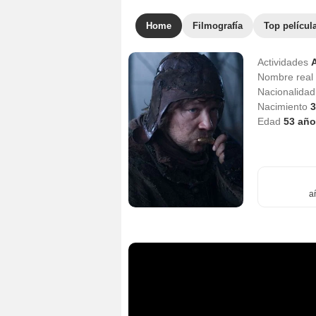
Home
Filmografía
Top películ
Actividades
Nombre real
Nacionalida
Nacimiento
3
Edad
53
año
a