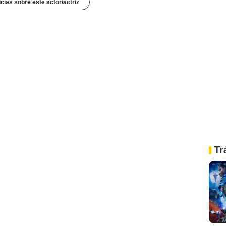
icias sobre este actor/actriz
Tr