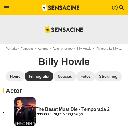
profil
menu
search
Portada
Famosos
Actores
Actor británico
Billy Howle
Filmografía Billy Howle
Billy Howle
Home
Filmografía
Noticias
Fotos
Streaming
Actor
The Beast Must Die - Temporada 2
-
Personaje: Nigel Strangeways