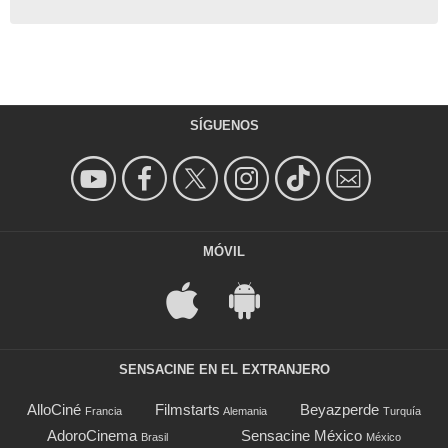
SÍGUENOS
MÓVIL
SENSACINE EN EL EXTRANJERO
AlloCiné
Filmstarts
Beyazperde
Francia
Alemania
Turquía
AdoroCinema
Sensacine México
Brasil
México