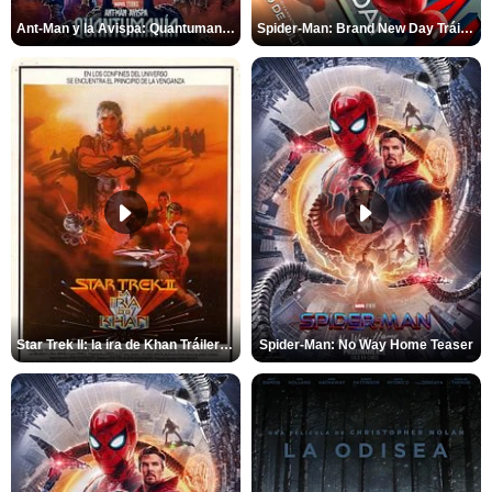
Ant-Man y la Avispa: Quantumanía Tráiler (2)
Spider-Man: Brand New Day Tráiler (3)
Star Trek II: la ira de Khan Tráiler VO
Spider-Man: No Way Home Teaser