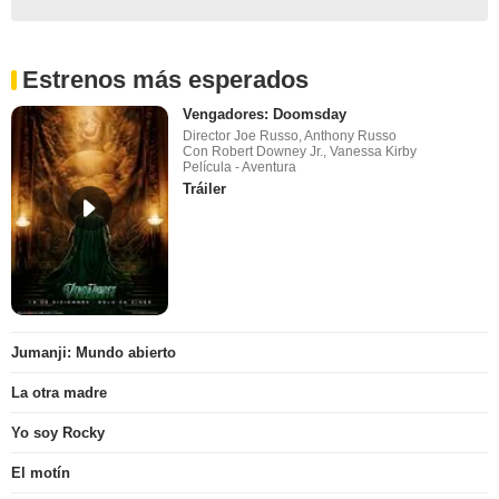
Estrenos más esperados
Vengadores: Doomsday
Director Joe Russo, Anthony Russo
Con Robert Downey Jr., Vanessa Kirby
Película - Aventura
Tráiler
Jumanji: Mundo abierto
La otra madre
Yo soy Rocky
El motín