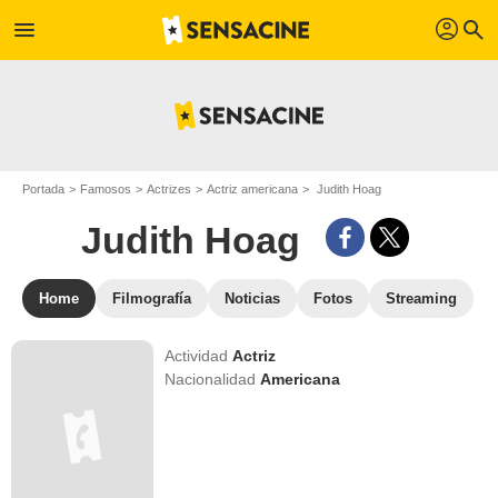
profil
menu
search
Portada
Famosos
Actrizes
Actriz americana
Judith Hoag
Judith Hoag
Home
Filmografía
Noticias
Fotos
Streaming
Actividad
Actriz
Nacionalidad
Americana