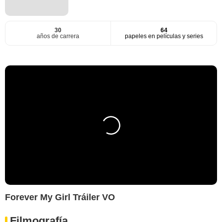
30
64
años de carrera
papeles en películas y series
Forever My Girl Tráiler VO
Filmografía