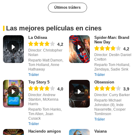
Últimos tráilers
Las mejores películas en cines
La Odisea
Spider-Man: Brand
New Day
4,2
4,2
Director: Christopher
Nolan
Director: Destin Daniel
Cretton
Reparto Matt Damon,
Tom Holland, Anne
Reparto Tom Holland,
Hathaway
Zendaya, Sadie Sink
Tráiler
Tráiler
Toy Story 5
Obsession
4,0
3,9
Director: Andrew
Director: Curry Barker
Stanton, McKenna
Reparto Michael
Harris
Johnston (II), Inde
Reparto Tom Hanks,
Navarrette, Cooper
Tim Allen, Joan
Tomlinson
Cusack
Tráiler
Tráiler
Haciendo amigos
Vaiana