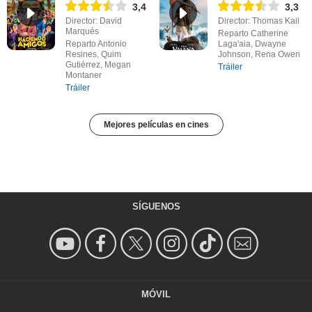
3,4
3,3
Director: David
Director: Thomas Kail
Marqués
Reparto Catherine
Reparto Antonio
Laga'aia, Dwayne
Resines, Quim
Johnson, Rena Owen
Gutiérrez, Megan
Tráiler
Montaner
Tráiler
Mejores películas en cines
SÍGUENOS
MÓVIL