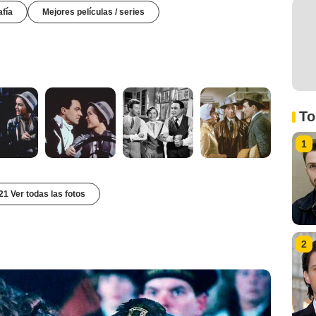
afía
Mejores películas / series
To
1
21 Ver todas las fotos
2