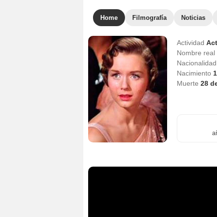
Home
Filmografía
Noticias
Actividad
Act
Nombre real
Nacionalida
Nacimiento
1
Muerte
28 d
a