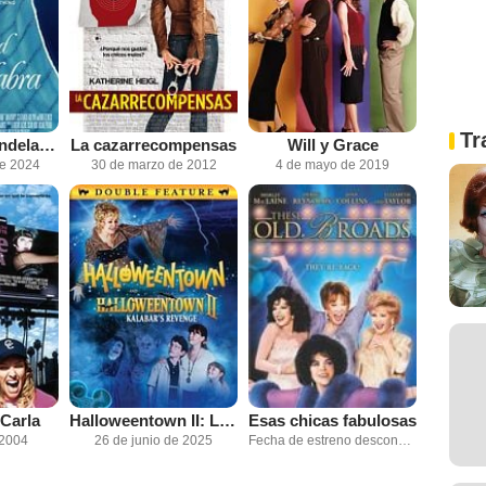
Tr
Behind the Candelabra
La cazarrecompensas
Will y Grace
de 2024
30 de marzo de 2012
4 de mayo de 2019
Carla
Halloweentown II: La venganza
Esas chicas fabulosas
 2004
26 de junio de 2025
Fecha de estreno desconocida