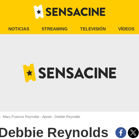
NOTICIAS
STREAMING
TELEVISIÓN
VÍDEOS
Mary Frances Reynolds - Apodo : Debbie Reynolds
Debbie Reynolds