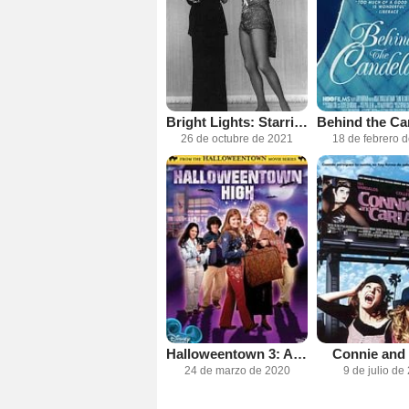
Bright Lights: Starring Carrie Fisher and Debbie Reynolds
26 de octubre de 2021
18 de febrero 
Halloweentown 3: Academia de brujas
Connie and 
24 de marzo de 2020
9 de julio de