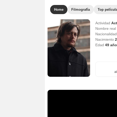
Home
Filmografía
Top películ
Actividad
Act
Nombre real
Nacionalida
Nacimiento
2
Edad
49
año
a