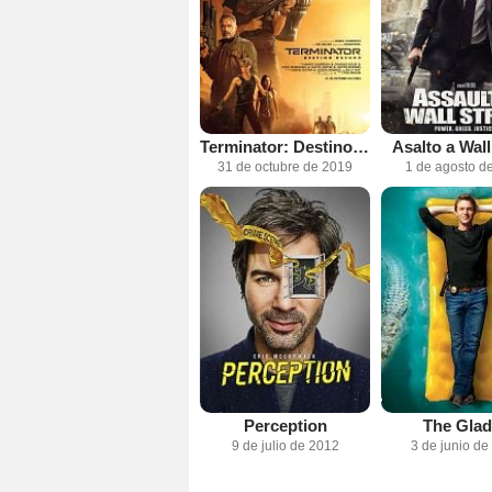
Terminator: Destino oscuro
Asalto a Wall
31 de octubre de 2019
1 de agosto d
Perception
The Gla
9 de julio de 2012
3 de junio de