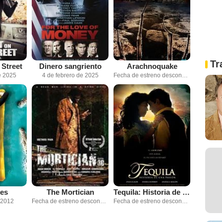
Tr
 Street
Dinero sangriento
Arachnoquake
e 2025
4 de febrero de 2025
Fecha de estreno desconocida
des
The Mortician
Tequila: Historia de una pasión
 2012
Fecha de estreno desconocida
Fecha de estreno desconocida