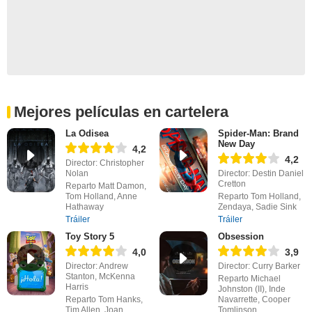
Mejores películas en cartelera
La Odisea
Spider-Man: Brand
New Day
4,2
4,2
Director: Christopher
Nolan
Director: Destin Daniel
Cretton
Reparto Matt Damon,
Tom Holland, Anne
Reparto Tom Holland,
Hathaway
Zendaya, Sadie Sink
Tráiler
Tráiler
Toy Story 5
Obsession
4,0
3,9
Director: Andrew
Director: Curry Barker
Stanton, McKenna
Reparto Michael
Harris
Johnston (II), Inde
Reparto Tom Hanks,
Navarrette, Cooper
Tim Allen, Joan
Tomlinson