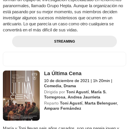
paranormales, llamado Grupo Hepta. Aunque la organización no
está pasando por su mejor momento, sus miembros deciden
investigar algunos sucesos misteriosos que ocurren en un
anticuario. Lo que parecía un caso como otro cualquiera se
convertirá en el más difícil de sus vidas.
STREAMING
La Última Cena
10 de diciembre de 2021
|
1h 20min
|
Comedia
,
Drama
Dirigida por
Toni Agustí
,
María S.
Torregrosa
,
Andrea Jaurrieta
Reparto
Toni Agustí
,
Marta Belenguer
,
Amparo Fernández
María y Toni llevan seis años casados, son una pareja joven y