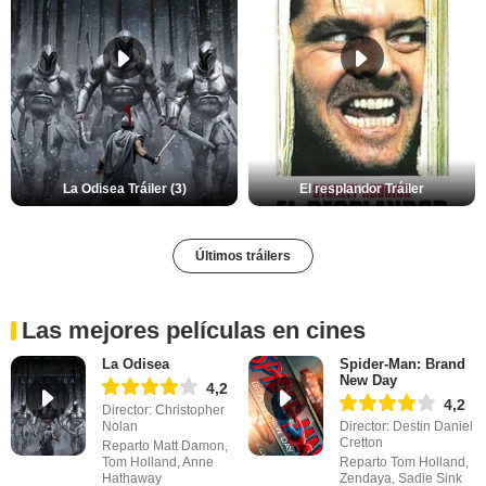
La Odisea Tráiler (3)
El resplandor Tráiler
Últimos tráilers
Las mejores películas en cines
La Odisea
Spider-Man: Brand
New Day
4,2
4,2
Director: Christopher
Nolan
Director: Destin Daniel
Cretton
Reparto Matt Damon,
Tom Holland, Anne
Reparto Tom Holland,
Hathaway
Zendaya, Sadie Sink