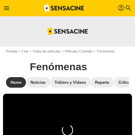
profil
menu
search
Portada
Cine
Todas las películas
Películas Comedia
Fenómenas
Fenómenas
Home
Noticias
Tráilers y Vídeos
Reparto
Críticas