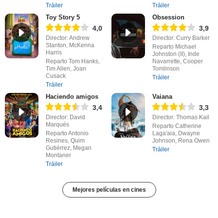
Tráiler
Tráiler
Toy Story 5
Obsession
4,0
3,9
Director: Andrew
Director: Curry Barker
Stanton, McKenna
Reparto Michael
Harris
Johnston (II), Inde
Reparto Tom Hanks,
Navarrette, Cooper
Tim Allen, Joan
Tomlinson
Cusack
Tráiler
Tráiler
Haciendo amigos
Vaiana
3,4
3,3
Director: David
Director: Thomas Kail
Marqués
Reparto Catherine
Reparto Antonio
Laga'aia, Dwayne
Resines, Quim
Johnson, Rena Owen
Gutiérrez, Megan
Tráiler
Montaner
Tráiler
Mejores películas en cines