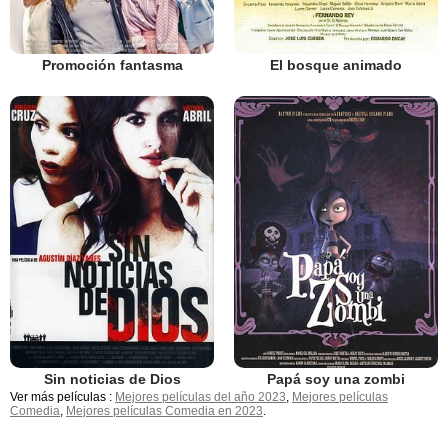
Promoción fantasma
El bosque animado
Sin noticias de Dios
Papá soy una zombi
Ver más películas :
Mejores películas del año 2023
,
Mejores películas
Comedia
,
Mejores películas Comedia en 2023
.