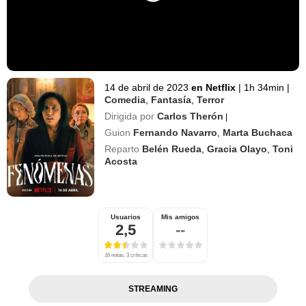
14 de abril de 2023
en Netflix
|
1h 34min
|
Comedia
,
Fantasía
,
Terror
Dirigida por
Carlos Therón
|
Guion
Fernando Navarro
,
Marta Buchaca
Reparto
Belén Rueda
,
Gracia Olayo
,
Toni
Acosta
Usuarios
Mis amigos
2,5
--
16 notas, 3 críticas
STREAMING