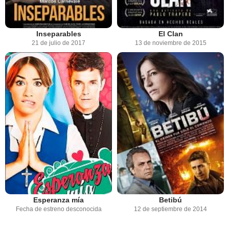
Inseparables
El Clan
21 de julio de 2017
13 de noviembre de 2015
Esperanza mía
Betibú
Fecha de estreno desconocida
12 de septiembre de 2014