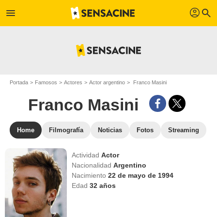
profil
menu
search
Portada
Famosos
Actores
Actor argentino
Franco Masini
Franco Masini
Home
Filmografía
Noticias
Fotos
Streaming
Actividad
Actor
Nacionalidad
Argentino
Nacimiento
22 de mayo de 1994
Edad
32
años