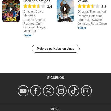
Haciendo amigos
Vaiana
3,4
3,3
Director: David
Director: Thomas Kail
Marqués
Reparto Catherine
Reparto Antonio
Laga'aia, Dwayne
Resines, Quim
Johnson, Rena Owen
Gutiérrez, Megan
Tráiler
Montaner
Tráiler
Mejores películas en cines
SÍGUENOS
MÓVIL