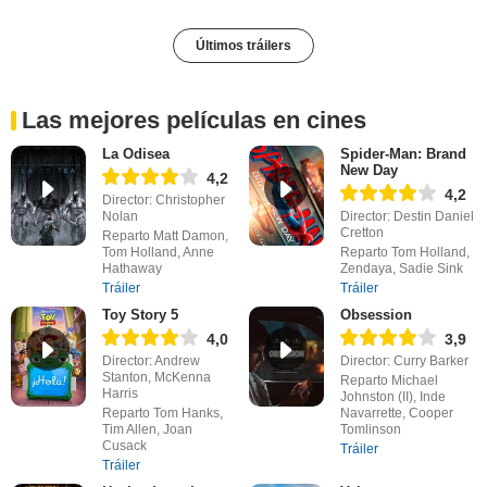
Últimos tráilers
Las mejores películas en cines
La Odisea
Spider-Man: Brand
New Day
4,2
4,2
Director: Christopher
Nolan
Director: Destin Daniel
Cretton
Reparto Matt Damon,
Tom Holland, Anne
Reparto Tom Holland,
Hathaway
Zendaya, Sadie Sink
Tráiler
Tráiler
Toy Story 5
Obsession
4,0
3,9
Director: Andrew
Director: Curry Barker
Stanton, McKenna
Reparto Michael
Harris
Johnston (II), Inde
Reparto Tom Hanks,
Navarrette, Cooper
Tim Allen, Joan
Tomlinson
Cusack
Tráiler
Tráiler