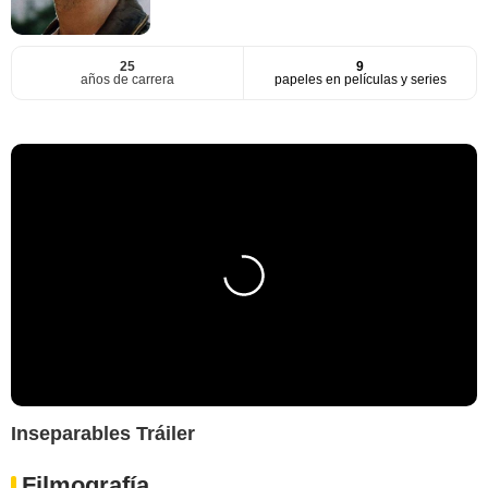
25
9
años de carrera
papeles en películas y series
Inseparables Tráiler
Filmografía