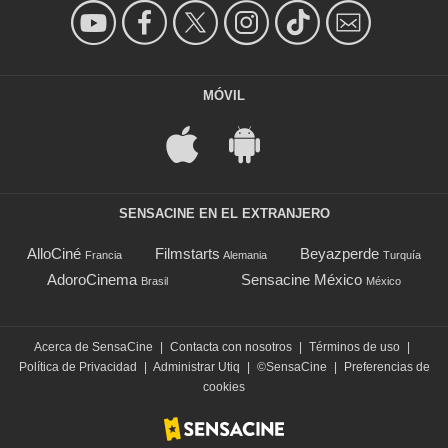
MÓVIL
SENSACINE EN EL EXTRANJERO
AlloCiné
Filmstarts
Beyazperde
Francia
Alemania
Turquía
AdoroCinema
Sensacine México
Brasil
México
Acerca de SensaCine
|
Contacta con nosotros
|
Términos de uso
|
Política de Privacidad
|
Administrar Utiq
|
©SensaCine
|
Preferencias de
cookies