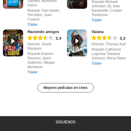
Stanton, McKenna
Reparto Michael
Harris
Johnston (II), Inde
Reparto Tom Hanks,
Navarrette, Cooper
Tim Allen, Joan
Tomlinson
Cusack
Tráiler
Tráiler
Haciendo amigos
Vaiana
3,4
3,3
Director: David
Director: Thomas Kail
Marqués
Reparto Catherine
Reparto Antonio
Laga'aia, Dwayne
Resines, Quim
Johnson, Rena Owen
Gutiérrez, Megan
Tráiler
Montaner
Tráiler
Mejores películas en cines
SÍGUENOS