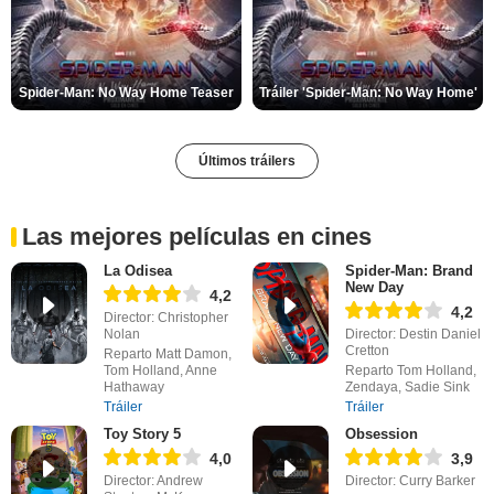
Spider-Man: No Way Home Teaser
Tráiler 'Spider-Man: No Way Home'
Últimos tráilers
Las mejores películas en cines
La Odisea
Spider-Man: Brand
New Day
4,2
4,2
Director: Christopher
Nolan
Director: Destin Daniel
Cretton
Reparto Matt Damon,
Tom Holland, Anne
Reparto Tom Holland,
Hathaway
Zendaya, Sadie Sink
Tráiler
Tráiler
Toy Story 5
Obsession
4,0
3,9
Director: Andrew
Director: Curry Barker