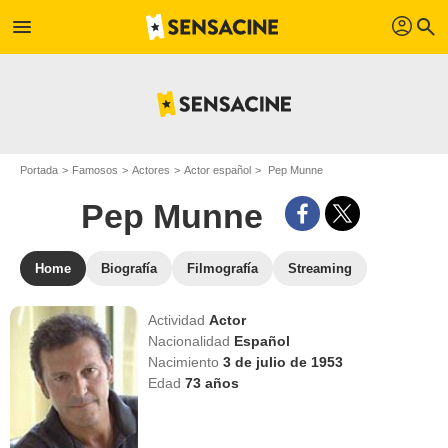
profil
menu
search
Portada
Famosos
Actores
Actor español
Pep Munne
Pep Munne
Home
Biografía
Filmografía
Streaming
Actividad
Actor
Nacionalidad
Español
Nacimiento
3 de julio de 1953
Edad
73
años