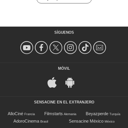
SÍGUENOS
MÓVIL
SENSACINE EN EL EXTRANJERO
AlloCiné
Filmstarts
Beyazperde
Francia
Alemania
Turquía
AdoroCinema
Sensacine México
Brasil
México