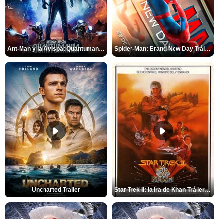
Ant-Man y la Avispa: Quantumanía Tráiler (2)
Spider-Man: Brand New Day Tráiler (3)
Uncharted Trailer
Star Trek II: la ira de Khan Tráiler VO