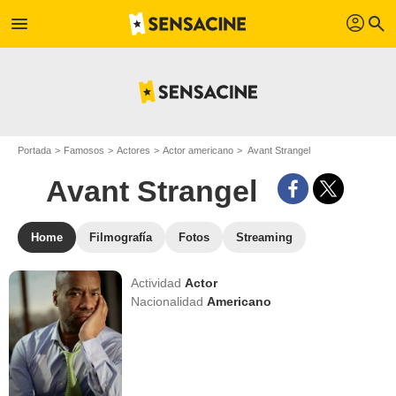
profil
menu
search
Portada
Famosos
Actores
Actor americano
Avant Strangel
Avant Strangel
Home
Filmografía
Fotos
Streaming
Actividad
Actor
Nacionalidad
Americano