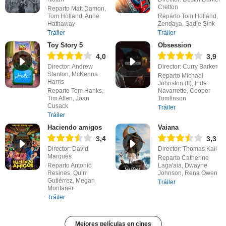
Cretton
Reparto Matt Damon,
Tom Holland, Anne
Reparto Tom Holland,
Hathaway
Zendaya, Sadie Sink
Tráiler
Tráiler
Toy Story 5
Obsession
4,0
3,9
Director: Andrew
Director: Curry Barker
Stanton, McKenna
Reparto Michael
Harris
Johnston (II), Inde
Reparto Tom Hanks,
Navarrette, Cooper
Tim Allen, Joan
Tomlinson
Cusack
Tráiler
Tráiler
Haciendo amigos
Vaiana
3,4
3,3
Director: David
Director: Thomas Kail
Marqués
Reparto Catherine
Reparto Antonio
Laga'aia, Dwayne
Resines, Quim
Johnson, Rena Owen
Gutiérrez, Megan
Tráiler
Montaner
Tráiler
Mejores películas en cines