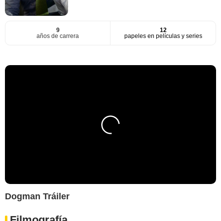
9
12
años de carrera
papeles en películas y series
Dogman Tráiler
Filmografía