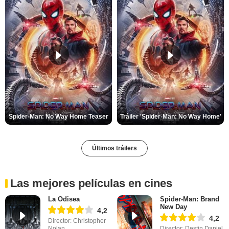
Spider-Man: No Way Home Teaser
Tráiler 'Spider-Man: No Way Home'
Últimos tráilers
Las mejores películas en cines
La Odisea
Spider-Man: Brand
New Day
4,2
4,2
Director: Christopher
Nolan
Director: Destin Daniel